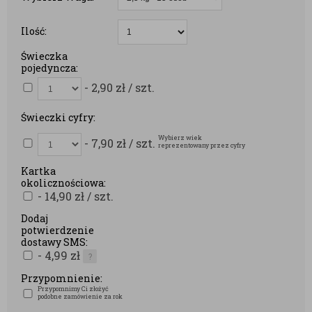
Ilość:
Świeczka
pojedyncza:
- 2,90
zł
/ szt.
Świeczki cyfry:
Wybierz wiek
- 7,90
zł
/ szt.
reprezentowany przez cyfry
Kartka
okolicznościowa:
- 14,90
zł
/ szt.
Dodaj
potwierdzenie
dostawy SMS:
- 4,99
zł
?
Przypomnienie:
Przypomnimy Ci złożyć
podobne zamówienie za rok