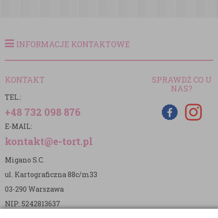
INFORMACJE KONTAKTOWE
KONTAKT
SPRAWDŹ CO U
NAS?
TEL.:
+48 732 098 876
E-MAIL:
kontakt@e-tort.pl
Migano S.C.
ul. Kartograficzna 88c/m33
03-290 Warszawa
NIP: 5242813637