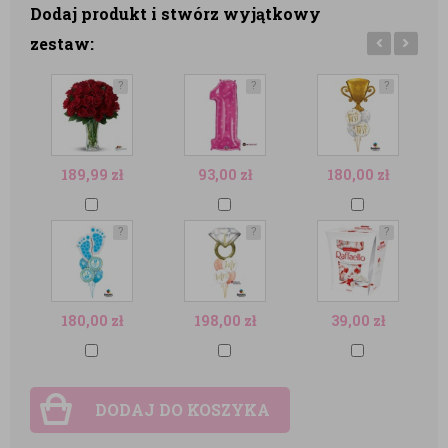
Dodaj produkt i stwórz wyjątkowy
zestaw:
?
?
?
189,99
zł
93,00
zł
180,00
zł
?
?
?
180,00
zł
198,00
zł
39,00
zł
DODAJ DO KOSZYKA