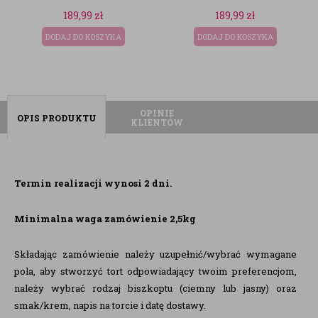
189,99
zł
39,00
zł
YKA
DODAJ DO KOSZYKA
DODAJ DO KOSZYKA
OPINIE
OPIS PRODUKTU
KLIENTÓW
Termin realizacji wynosi 2 dni.
Minimalna waga zamówienie 2,5kg
Składając zamówienie należy uzupełnić/wybrać wymagane
pola, aby stworzyć tort odpowiadający twoim preferencjom,
należy wybrać rodzaj biszkoptu (ciemny lub jasny) oraz
smak/krem, napis na torcie i datę dostawy.