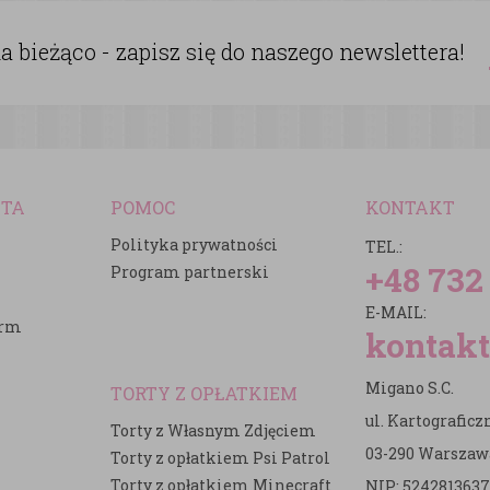
 bieżąco - zapisz się do naszego newslettera!
NTA
POMOC
KONTAKT
Polityka prywatności
TEL.:
+48 732
Program partnerski
E-MAIL:
irm
kontakt
Migano S.C.
TORTY Z OPŁATKIEM
ul. Kartografic
Torty z Własnym Zdjęciem
03-290 Warszaw
Torty z opłatkiem Psi Patrol
Torty z opłatkiem Minecraft
NIP: 5242813637