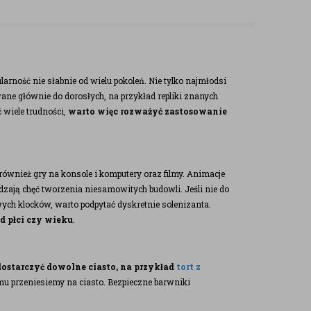
pularność nie słabnie od wielu pokoleń. Nie tylko najmłodsi
wane głównie do dorosłych, na przykład repliki znanych
 wiele trudności,
warto więc rozważyć zastosowanie
również gry na konsole i komputery oraz filmy. Animacje
dzają chęć tworzenia niesamowitych budowli. Jeśli nie do
ych klocków, warto podpytać dyskretnie solenizanta.
od płci czy wieku
.
dostarczyć dowolne ciasto, na przykład
tort z
lemu przeniesiemy na ciasto. Bezpieczne barwniki