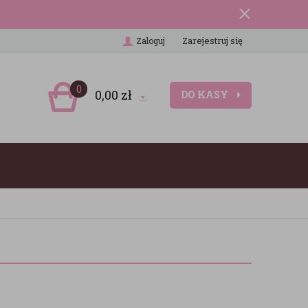
Zarejestruj się
Zaloguj
0
0,00
zł
DO KASY