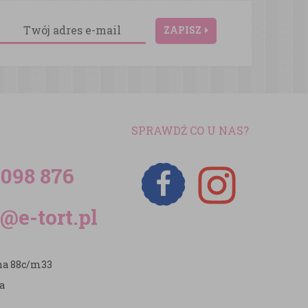
ZAPISZ
SPRAWDŹ CO U NAS?
 098 876
@e-tort.pl
zna 88c/m33
a