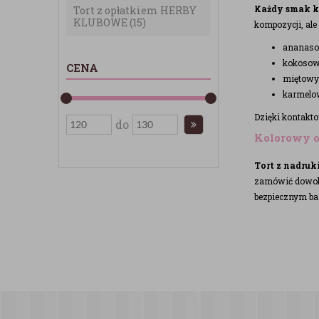
Każdy smak k
Tort z opłatkiem HERBY
KLUBOWE
(15)
kompozycji, ale
ananaso
kokosow
CENA
miętowy 
karmelow
Dzięki kontakto
do
Kolorowy op
Tort z nadruk
zamówić dowolną
bezpiecznym ba