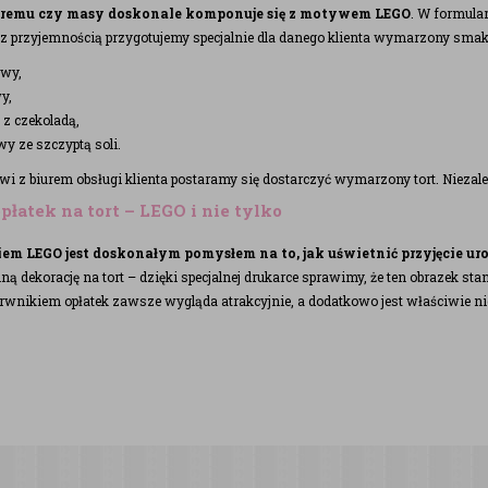
remu czy masy doskonale komponuje się z motywem LEGO
. W formula
 z przyjemnością przygotujemy specjalnie dla danego klienta wymarzony smak,
wy,
y,
z czekoladą,
y ze szczyptą soli.
wi z biurem obsługi klienta postaramy się dostarczyć wymarzony tort. Niezal
łatek na tort – LEGO i nie tylko
iem LEGO jest doskonałym pomysłem na to, jak uświetnić przyjęcie u
 dekorację na tort – dzięki specjalnej drukarce sprawimy, że ten obrazek sta
rwnikiem opłatek zawsze wygląda atrakcyjnie, a dodatkowo jest właściwie 