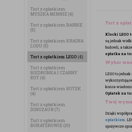
Tort z opłatkiem
MYSZKA MINNIE
(4)
Tort z opł
Tort z opłatkiem BARBIE
(5)
Klocki LEGO 
Tort z opłatkiem KRAINA
są jednak wielk
LODU
(5)
budowli, a takż
opłatka na to
Tort z opłatkiem LEGO
(4)
Wybór wzor
Tort z opłatkiem
BIEDRONKA I CZARNY
LEGO to jednak 
KOT
(4)
wykorzystujące 
końca wiadomo, 
Tort z opłatkiem KOTEK
(4)
Opłatek na to
Twój wymar
Tort z opłatkiem
DINOZAUR
(7)
Dzięki współpra
opłatkiem
. LE
Tort z opłatkiem
BOHATEROWIE
(10)
spożywcze spra