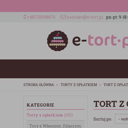
+48732098876
kontakt@e-tort.pl
pn-pt: 9-18 
STRONA GŁÓWNA
TORTY Z OPŁATKIEM
TORT Z OPŁA
TORT Z
KATEGORIE
Torty z opłatkiem
(105)
Sortuj po:
Tory z Własnym Zdjęciem