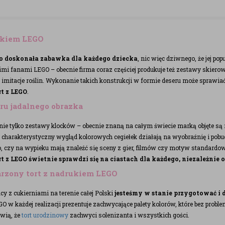
atkiem LEGO
to doskonała zabawka dla każdego dziecka
, nic więc dziwnego, że jej po
imi fanami LEGO – obecnie firma coraz częściej produkuje też zestawy skiero
e imitacje roślin. Wykonanie takich konstrukcji w formie deseru może sprawiać
rt z LEGO
.
u jadalnego obrazka
nie tylko zestawy klocków – obecnie znaną na całym świecie marką objęte są 
charakterystyczny wygląd kolorowych cegiełek działają na wyobraźnię i pobu
czy na wypieku mają znaleźć się sceny z gier, filmów czy motyw standardow
rt z LEGO świetnie sprawdzi się na ciastach dla każdego, niezależnie 
zony tort z nadrukiem LEGO
cy z cukierniami na terenie całej Polski
jesteśmy w stanie przygotować i 
GO w każdej realizacji prezentuje zachwycające palety kolorów, które bez prob
wią, że
tort urodzinowy
zachwyci solenizanta i wszystkich gości.