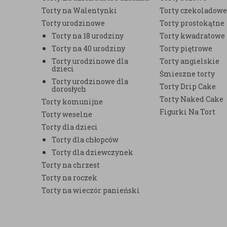
Torty na Walentynki
Torty czekoladow
Torty urodzinowe
Torty prostokątne
Torty na 18 urodziny
Torty kwadratowe
Torty na 40 urodziny
Torty piętrowe
Torty urodzinowe dla
Torty angielskie
dzieci
Śmieszne torty
Torty urodzinowe dla
Torty Drip Cake
dorosłych
Torty Naked Cake
Torty komunijne
Figurki Na Tort
Torty weselne
Torty dla dzieci
Torty dla chłopców
Torty dla dziewczynek
Torty na chrzest
Torty na roczek
Torty na wieczór panieński