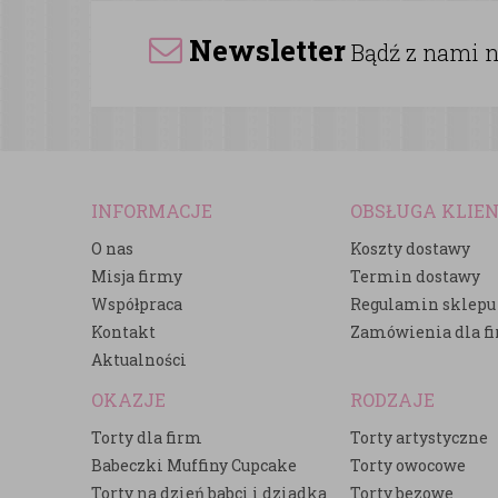
Newsletter
Bądź z nami na
INFORMACJE
OBSŁUGA KLIE
O nas
Koszty dostawy
Misja firmy
Termin dostawy
Współpraca
Regulamin sklepu
Kontakt
Zamówienia dla f
Aktualności
OKAZJE
RODZAJE
Torty dla firm
Torty artystyczne
Babeczki Muffiny Cupcake
Torty owocowe
Torty na dzień babci i dziadka
Torty bezowe