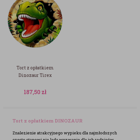
Tort z opłatkiem
Dinozaur Tirex
187,50
zł
Tort z opłatkiem DINOZAUR
Znalezienie atrakcyjnego wypieku dla najmłodszych
często stanowi nie lada wyzwanie dla ich rodziców.