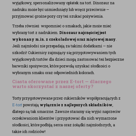
wyjątkowy, spersonalizowany opłatek na tort. Dinozaur na
nadruku może być uśmiechnięty lub wręcz przeciwnie —
przyjmować groźne pozy czy też szukać pożywienia.
Trzeba również wspomnieć o smakach, jakie może mieć
wybrany tort z nadrukiem.
Dinozaur najczęściej jest
wykonany m.in. z czekoladowej oraz miętowej masy
.
Jeśli najmłodsi nie przepadają za takimi dodatkami — nie
szkodzi! Cukiernicy zajmujący się przygotowywaniem tych
wyjątkowych tortów dla dzieci mogą zastosować też bezpieczne
barwniki spożywcze, które pozwolą uzyskać słodkości o
wybranym smaku oraz odpowiednich kolorach.
Ciasta oferowane przez E-tort — dlaczego
warto skorzystać z naszej oferty?
Torty przygotowywane przez cukierników współpracujących z
E-tort
powstają
wyłącznie z najlepszych składników
,
dlatego są tak smaczne. Zawsze staramy się wyjść naprzeciw
oczekiwaniom klientów i przygotować dla nich wymarzone
słodkości, które podbiją serca oraz żołądki najmłodszych, a
także ich rodziców!