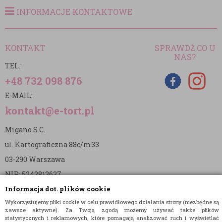
INFORMACJE KONTAKTOWE
KONTAKT
SPRAWDŹ CO U
NAS?
TEL.:
+48 732 098 876
E-MAIL:
kontakt@e-tort.pl
Migano S.C.
ul. Kartograficzna 88c/m33
03-290 Warszawa
NIP: 5242813637
Informacja dot. plików cookie
REGON: 365874905
Wykorzystujemy pliki cookie w celu prawidłowego działania strony (niezbędne są
Nr konta (mBank):
zawsze aktywne). Za Twoją zgodą możemy używać także plików
statystycznych i reklamowych, które pomagają analizować ruch i wyświetlać