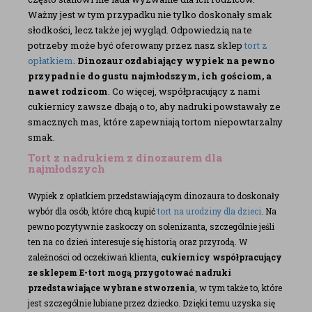
Ważny jest w tym przypadku nie tylko doskonały smak
słodkości, lecz także jej wygląd. Odpowiedzią na te
potrzeby może być oferowany przez nasz sklep
tort z
opłatkiem
.
Dinozaur ozdabiający wypiek na pewno
przypadnie do gustu najmłodszym, ich gościom, a
nawet rodzicom
. Co więcej, współpracujący z nami
cukiernicy zawsze dbają o to, aby nadruki powstawały ze
smacznych mas, które zapewniają tortom niepowtarzalny
smak.
Tort z nadrukiem z dinozaurem dla
najmłodszych
Wypiek z opłatkiem przedstawiającym dinozaura to doskonały
wybór dla osób, które chcą kupić
tort na urodziny dla dzieci
. Na
pewno pozytywnie zaskoczy on solenizanta, szczególnie jeśli
ten na co dzień interesuje się historią oraz przyrodą. W
zależności od oczekiwań klienta,
cukiernicy współpracujący
ze sklepem E-tort mogą przygotować nadruki
przedstawiające wybrane stworzenia
, w tym także to, które
jest szczególnie lubiane przez dziecko. Dzięki temu uzyska się