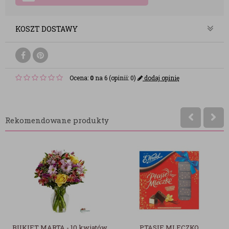
KOSZT DOSTAWY
Ocena:
0
na 6 (opinii: 0)
dodaj opinię
Rekomendowane produkty
A - 10 kwiatów
PTASIE MLECZKO
BUKIET 