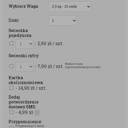
Wybierz Waga:
Ilość:
Świeczka
pojedyncza:
- 2,90
zł
/ szt.
Świeczki cyfry:
Wybierz wiek
- 7,90
zł
/ szt.
reprezentowany przez cyfry
Kartka
okolicznościowa:
- 14,90
zł
/ szt.
Dodaj
potwierdzenie
dostawy SMS:
- 4,99
zł
?
Przypomnienie:
Przypomnimy Ci złożyć