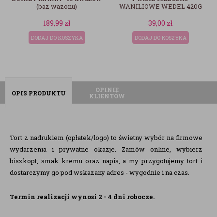
 wazonu)
WANILIOWE WEDEL 420G
9,99
zł
39,00
zł
189,9
DO KOSZYKA
DODAJ DO KOSZYKA
DODAJ DO 
OPINIE
OPIS PRODUKTU
KLIENTÓW
Tort z nadrukiem (opłatek/logo) to świetny wybór na firmowe
wydarzenia i prywatne okazje. Zamów online, wybierz
biszkopt, smak kremu oraz napis, a my przygotujemy tort i
dostarczymy go pod wskazany adres - wygodnie i na czas.
Termin realizacji wynosi 2 - 4 dni robocze.