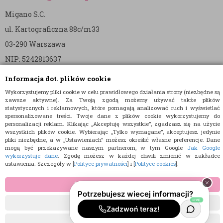
Migano S.C.
ul. Kartograficzna 88c/m33
03-290 Warszawa
NIP: 5242813637
REGON: 365874905
Informacja dot. plików cookie
Wykorzystujemy pliki cookie w celu prawidłowego działania strony (niezbędne są
Nr konta (mBank):
zawsze aktywne). Za Twoją zgodą możemy używać także plików
36 1140 2004 0000 3902 8144 2737
statystycznych i reklamowych, które pomagają analizować ruch i wyświetlać
spersonalizowane treści. Twoje dane z plików cookie wykorzystujemy do
personalizacji reklam. Klikając „Akceptuję wszystkie”, zgadzasz się na użycie
wszystkich plików cookie. Wybierając „Tylko wymagane”, akceptujesz jedynie
pliki niezbędne, a w „Ustawieniach” możesz określić własne preferencje. Dane
mogą być przekazywane naszym partnerom, w tym Google
Jak Google
wykorzystuje dane
. Zgodę możesz w każdej chwili zmienić w zakładce
ustawienia. Szczegóły w [
Polityce prywatności
] i [
Polityce cookies
].
© 2015 E-TORT.PL - WSZELKIE PRAWA ZASTRZEŻONE
PROJEKT I OPROGRAMOWANIE SKLEPU:
EBEXO
AKCEPTUJĘ WSZYSTKIE
TYLKO WYMAGANE
USTAWIENIA