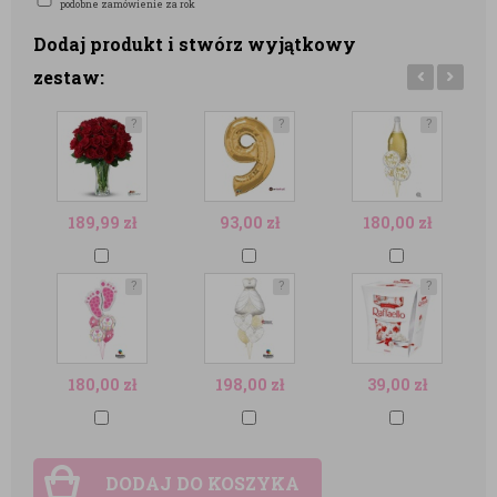
podobne zamówienie za rok
Dodaj produkt i stwórz wyjątkowy
zestaw:
?
?
?
189,99
zł
93,00
zł
180,00
zł
?
?
?
180,00
zł
198,00
zł
39,00
zł
DODAJ DO KOSZYKA