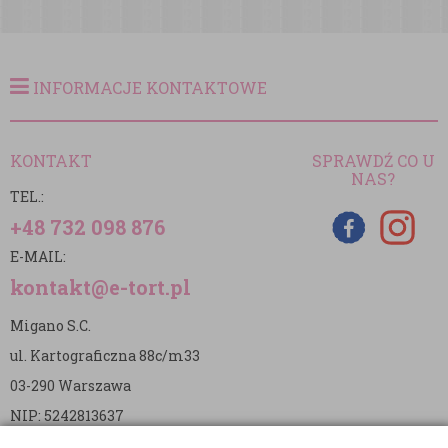
INFORMACJE KONTAKTOWE
KONTAKT
SPRAWDŹ CO U
NAS?
TEL.:
+48 732 098 876
E-MAIL:
kontakt@e-tort.pl
Migano S.C.
ul. Kartograficzna 88c/m33
03-290 Warszawa
NIP: 5242813637
REGON: 365874905