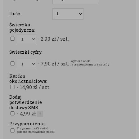
Ilość:
Świeczka
pojedyncza:
- 2,90
zł
/ szt.
Świeczki cyfry:
Wybierz wiek
- 7,90
zł
/ szt.
reprezentowany przez cyfry
Kartka
okolicznościowa:
- 14,90
zł
/ szt.
Dodaj
potwierdzenie
dostawy SMS:
- 4,99
zł
?
Przypomnienie:
Przypomnimy Ci złożyć
podobne zamówienie za rok