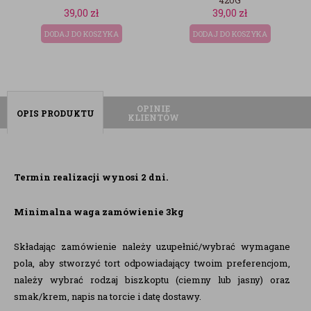
39,00
zł
39,00
zł
DODAJ DO KOSZYKA
DODAJ DO KOSZYKA
OPINIE
OPIS PRODUKTU
KLIENTÓW
Termin realizacji wynosi 2 dni.
Minimalna waga zamówienie 3kg
Składając zamówienie należy uzupełnić/wybrać wymagane
pola, aby stworzyć tort odpowiadający twoim preferencjom,
należy wybrać rodzaj biszkoptu (ciemny lub jasny) oraz
smak/krem, napis na torcie i datę dostawy.