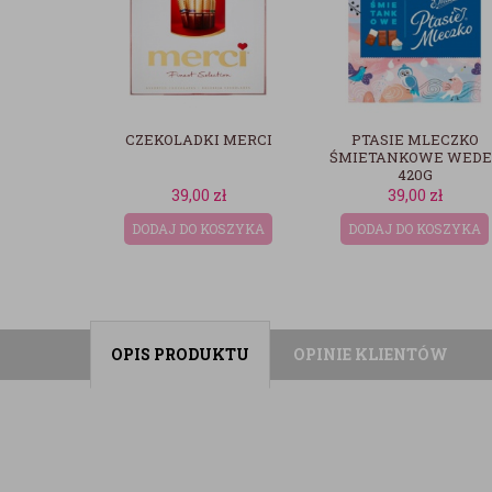
I MERCI
PTASIE MLECZKO
BUKIET LAURA
ŚMIETANKOWE WEDEL
420G
zł
39,00
zł
189,99
zł
KOSZYKA
DODAJ DO KOSZYKA
DODAJ DO KOSZYKA
OPIS PRODUKTU
OPINIE KLIENTÓW