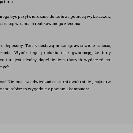
 tortu.
 mogą być przytwierdzane do tortu za pomocą wykałaczek,
nstrukcji w ramach realizowanego zlecenia.
orosłej osoby. Tort z dostawą może sprawić wiele radości,
zanta. Wybór tego produktu daje gwarancję, że torty
 tort jest idealny dopełnieniem różnych wydarzeń np.
omych.
su! Nie musisz odwiedzać cukierni dwukrotnie , najpierw
z nami robisz to wygodnie z poziomu komputera.