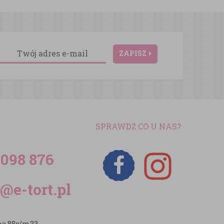
ZAPISZ
SPRAWDŹ CO U NAS?
 098 876
@e-tort.pl
zna 88c/m33