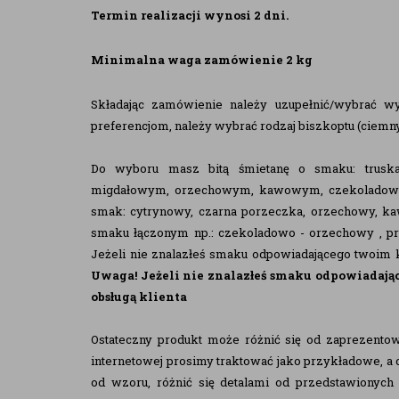
Termin realizacji wynosi 2 dni.
Minimalna waga zamówienie 2 kg
Składając zamówienie należy uzupełnić/wybrać w
preferencjom, należy wybrać rodzaj biszkoptu (ciemny 
Do wyboru masz bitą śmietanę o smaku: trus
migdałowym, orzechowym, kawowym, czekoladowym 
smak: cytrynowy, czarna porzeczka, orzechowy, k
smaku łączonym np.: czekoladowo - orzechowy , pro
Jeżeli nie znalazłeś smaku odpowiadającego twoim
Uwaga!
Jeżeli nie znalazłeś smaku odpowiada
obsługą klienta
Ostateczny produkt może różnić się od zaprezentow
internetowej prosimy traktować jako przykładowe, a c
od wzoru, różnić się detalami od przedstawionych 