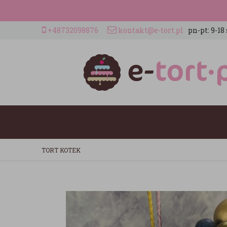
+48732098876
kontakt@e-tort.pl
pn-pt: 9-18 
TORT KOTEK