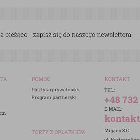
 bieżąco - zapisz się do naszego newslettera!
NTA
POMOC
KONTAKT
Polityka prywatności
TEL.:
+48 732
Program partnerski
E-MAIL:
irm
kontakt
Migano S.C.
TORTY Z OPŁATKIEM
ul. Kartografic