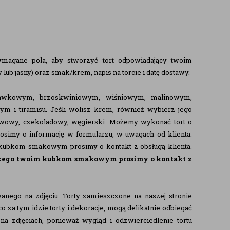
ymagane pola, aby stworzyć tort odpowiadający twoim
lub jasny) oraz smak/krem, napis na torcie i datę dostawy.
kawkowym, brzoskwiniowym, wiśniowym, malinowym,
i tiramisu. Jeśli wolisz krem, również wybierz jego
awowy, czekoladowy, węgierski. Możemy wykonać tort o
simy o informację w formularzu, w uwagach od klienta.
 kubkom smakowym prosimy o kontakt z obsługą klienta.
jącego twoim kubkom smakowym prosimy o kontakt z
anego na zdjęciu. Torty zamieszczone na naszej stronie
o za tym idzie torty i dekoracje, mogą delikatnie odbiegać
na zdjęciach, ponieważ wygląd i odzwierciedlenie tortu