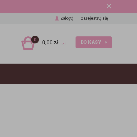
Zarejestruj się
Zaloguj
0
0,00
zł
DO KASY