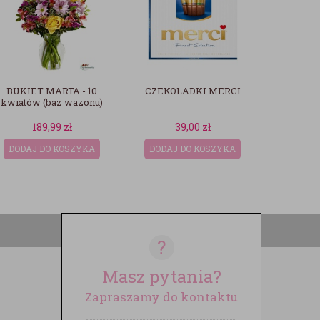
CZEKOLADKI MERCI
BUKIET IRMINA
BUKI
39,00
zł
189,99
zł
DODAJ DO KOSZYKA
DODAJ DO KOSZYKA
DODAJ
?
Masz pytania?
Zapraszamy do kontaktu