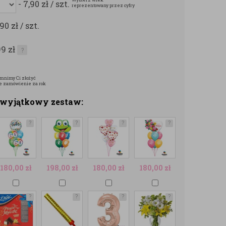
- 7,90
zł
/ szt.
reprezentowany przez cyfry
,90
zł
/ szt.
99
zł
?
mnimy Ci złożyć
e zamówienie za rok
z wyjątkowy zestaw:
?
?
?
?
180,00
zł
198,00
zł
180,00
zł
180,00
zł
?
?
?
?