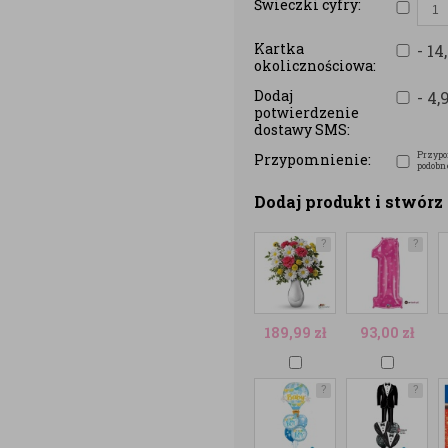
Świeczki cyfry:
Kartka
- 14
okolicznościowa:
Dodaj
- 4,
potwierdzenie
dostawy SMS:
Przypo
Przypomnienie:
podobn
Dodaj produkt i stwór
?
?
189,99
zł
93,00
zł
?
?