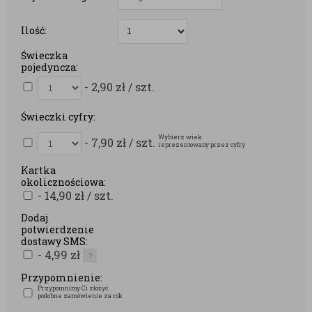
Ilość:
Świeczka
pojedyncza:
- 2,90
zł
/ szt.
Świeczki cyfry:
Wybierz wiek
- 7,90
zł
/ szt.
reprezentowany przez cyfry
Kartka
okolicznościowa:
- 14,90
zł
/ szt.
Dodaj
potwierdzenie
dostawy SMS:
- 4,99
zł
?
Przypomnienie:
Przypomnimy Ci złożyć
podobne zamówienie za rok