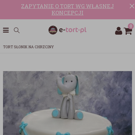
ZAPYTANIE O TORT WG WŁASNEJ
KONCEPCJI
0
TORT SŁONIK NA CHRZCINY