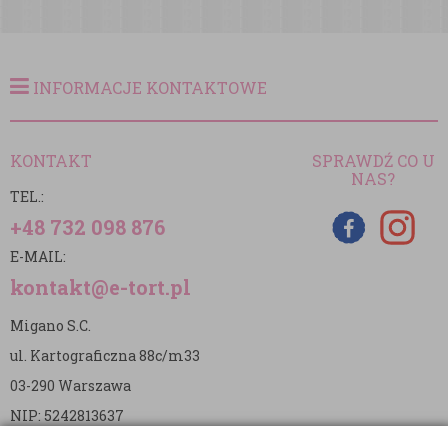
INFORMACJE KONTAKTOWE
KONTAKT
SPRAWDŹ CO U
NAS?
TEL.:
+48 732 098 876
E-MAIL:
kontakt@e-tort.pl
Migano S.C.
ul. Kartograficzna 88c/m33
03-290 Warszawa
NIP: 5242813637
REGON: 365874905