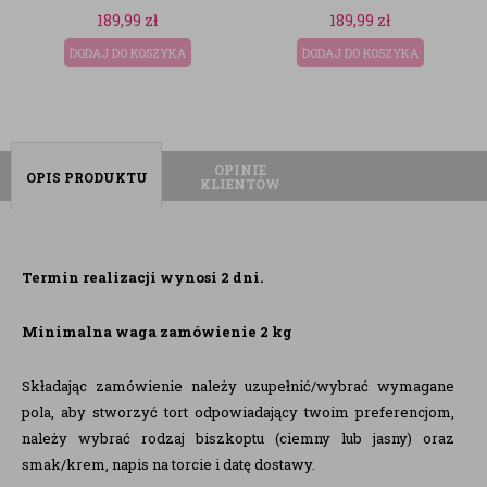
189,99
zł
189,99
zł
DODAJ DO KOSZYKA
DODAJ DO KOSZYKA
OPINIE
OPIS PRODUKTU
KLIENTÓW
Termin realizacji wynosi 2 dni.
Minimalna waga zamówienie 2 kg
Składając zamówienie należy uzupełnić/wybrać wymagane
pola, aby stworzyć tort odpowiadający twoim preferencjom,
należy wybrać rodzaj biszkoptu (ciemny lub jasny) oraz
smak/krem, napis na torcie i datę dostawy.