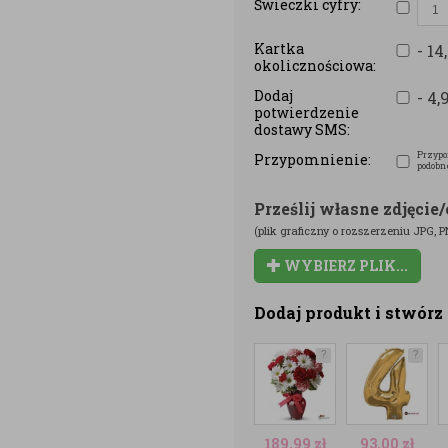
Świeczki cyfry:
Kartka
- 14
okolicznościowa:
Dodaj
- 4,
potwierdzenie
dostawy SMS:
Przypo
Przypomnienie:
podobn
Prześlij własne zdjęcie
(plik graficzny o rozszerzeniu JPG,
WYBIERZ PLIK...
Dodaj produkt i stwór
?
?
189,99
zł
93,00
zł