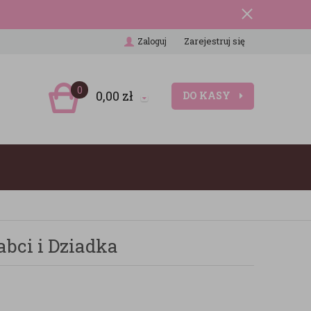
Zarejestruj się
Zaloguj
0
0,00
zł
DO KASY
abci i Dziadka