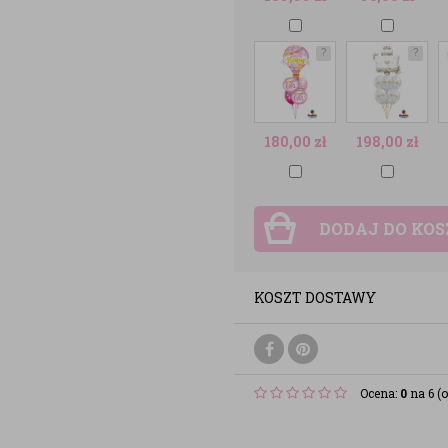
?
?
180,00
zł
198,00
zł
DODAJ DO KO
KOSZT DOSTAWY
Ocena:
0
na 6 (o