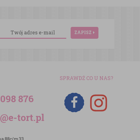
ZAPISZ
SPRAWDŹ CO U NAS?
 098 876
@e-tort.pl
zna 88c/m33