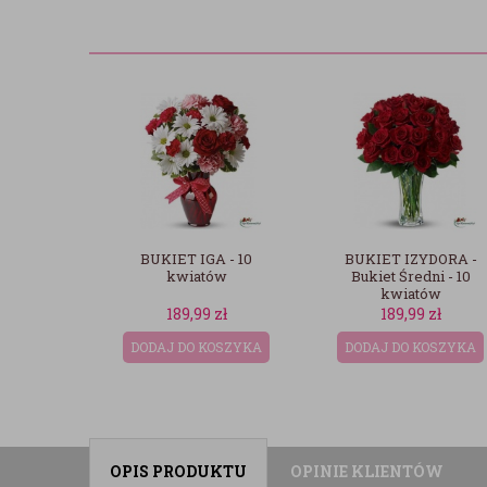
A - 10
BUKIET IZYDORA -
BUKIET IRMINA
ów
Bukiet Średni - 10
kwiatów
9
zł
189,99
zł
189,99
zł
KOSZYKA
DODAJ DO KOSZYKA
DODAJ DO KOSZYKA
OPIS PRODUKTU
OPINIE KLIENTÓW