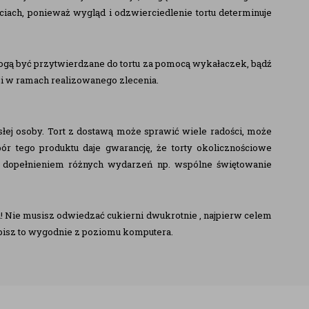
ciach, ponieważ wygląd i odzwierciedlenie tortu determinuje
ogą być przytwierdzane do tortu za pomocą wykałaczek, bądź
ji w ramach realizowanego zlecenia.
osłej osoby. Tort z dostawą może sprawić wiele radości, może
ór tego produktu daje gwarancję, że torty okolicznościowe
y dopełnieniem różnych wydarzeń np. wspólne świętowanie
! Nie musisz odwiedzać cukierni dwukrotnie , najpierw celem
robisz to wygodnie z poziomu komputera.