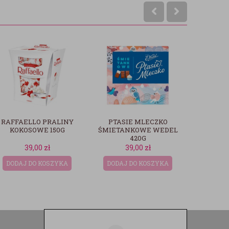
PTASIE MLECZKO
PTASIE MLECZKO
CZEKO
ŚMIETANKOWE WEDEL
WANILIOWE WEDEL
420G
420G
39,00
zł
39,00
zł
DODAJ DO KOSZYKA
DODAJ DO KOSZYKA
DODAJ