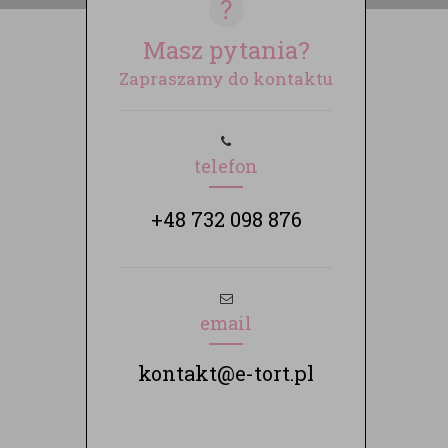
?
Masz pytania?
Zapraszamy do kontaktu
telefon
+48 732 098 876
email
kontakt@e-tort.pl