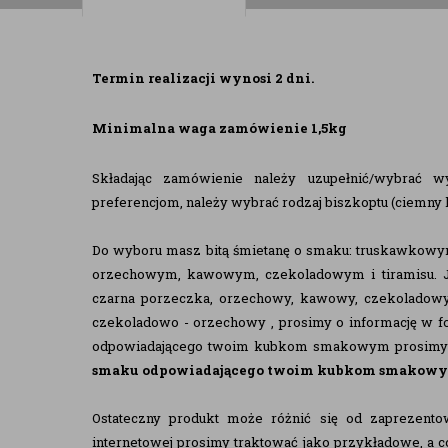
Termin realizacji wynosi 2 dni.
Minimalna waga zamówienie 1,5kg
Składając zamówienie należy uzupełnić/wybrać w
preferencjom, należy wybrać rodzaj biszkoptu (ciemny lu
Do wyboru masz bitą śmietanę o smaku: truskawko
orzechowym, kawowym, czekoladowym i tiramisu. Je
czarna porzeczka, orzechowy, kawowy, czekoladowy
czekoladowo - orzechowy , prosimy o informację w fo
odpowiadającego twoim kubkom smakowym prosimy o 
smaku odpowiadającego twoim kubkom smakowym 
Ostateczny produkt może różnić się od zaprezento
internetowej prosimy traktować jako przykładowe, a co