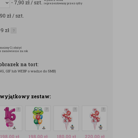
- 7,90
zł
/ szt.
reprezentowany przez cyfry
,90
zł
/ szt.
99
zł
?
mnimy Ci złożyć
e zamówienie za rok
/obrazek na tort
:
 PNG, GIF lub WEBP o wadze do 5MB)
z wyjątkowy zestaw:
?
?
?
?
198,00
zł
198,00
zł
180,00
zł
220,00
zł