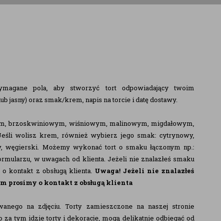
ymagane pola, aby stworzyć tort odpowiadający twoim
b jasny) oraz smak/krem, napis na torcie i datę dostawy.
wym, brzoskwiniowym, wiśniowym, malinowym, migdałowym,
śli wolisz krem, również wybierz jego smak: cytrynowy,
, węgierski. Możemy wykonać tort o smaku łączonym np.:
rmularzu, w uwagach od klienta. Jeżeli nie znalazłeś smaku
kontakt z obsługą klienta.
Uwaga!
Jeżeli nie znalazłeś
prosimy o kontakt z obsługą klienta
wanego na zdjęciu. Torty zamieszczone na naszej stronie
 za tym idzie torty i dekoracje, mogą delikatnie odbiegać od