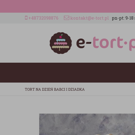
+48732098876
kontakt@e-tort.pl
pn-pt: 9-18 
TORT NA DZIEŃ BABCI I DZIADKA