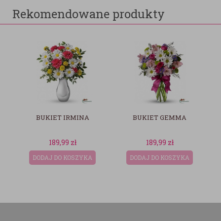
Rekomendowane produkty
BUKIET GEMMA
RAFFAELLO PRALINY
KOKOSOWE 150G
189,99
zł
39,00
zł
DODAJ DO KOSZYKA
DODAJ DO KOSZYKA