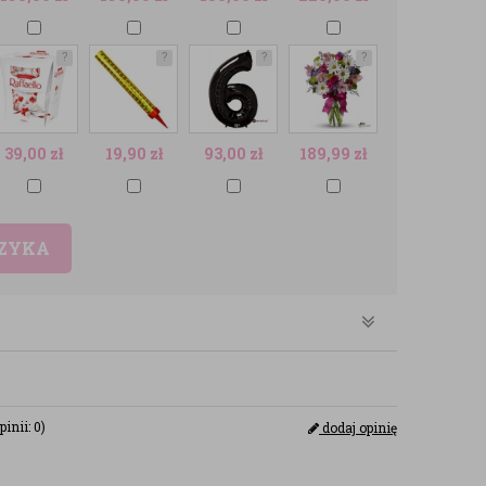
?
?
?
?
39,00
zł
19,90
zł
93,00
zł
189,99
zł
SZYKA
pinii: 0)
dodaj opinię