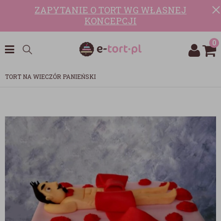
ZAPYTANIE O TORT WG WŁASNEJ
KONCEPCJI
0
TORT NA WIECZÓR PANIEŃSKI