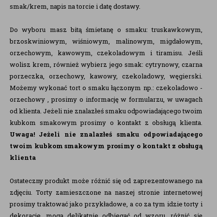
smak/krem, napis na torcie i datę dostawy.
Do wyboru masz bitą śmietanę o smaku: truskawkowym,
brzoskwiniowym, wiśniowym, malinowym, migdałowym,
orzechowym, kawowym, czekoladowym i tiramisu. Jeśli
wolisz krem, również wybierz jego smak: cytrynowy, czarna
porzeczka, orzechowy, kawowy, czekoladowy, węgierski.
Możemy wykonać tort o smaku łączonym np.: czekoladowo -
orzechowy , prosimy o informację w formularzu, w uwagach
od klienta. Jeżeli nie znalazłeś smaku odpowiadającego twoim
kubkom smakowym prosimy o kontakt z obsługą klienta.
Uwaga!
Jeżeli nie znalazłeś smaku odpowiadającego
twoim kubkom smakowym prosimy o kontakt z obsługą
klienta
Ostateczny produkt może różnić się od zaprezentowanego na
zdjęciu. Torty zamieszczone na naszej stronie internetowej
prosimy traktować jako przykładowe, a co za tym idzie torty i
dekoracje, mogą delikatnie odbiegać od wzoru, różnić się