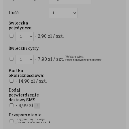
Ilość:
Świeczka
pojedyncza:
- 2,90
zł
/ szt.
Świeczki cyfry:
Wybierz wiek
- 7,90
zł
/ szt.
reprezentowany przez cyfry
Kartka
okolicznościowa:
- 14,90
zł
/ szt.
Dodaj
potwierdzenie
dostawy SMS:
- 4,99
zł
?
Przypomnienie:
Przypomnimy Ci złożyć
podobne zamówienie za rok