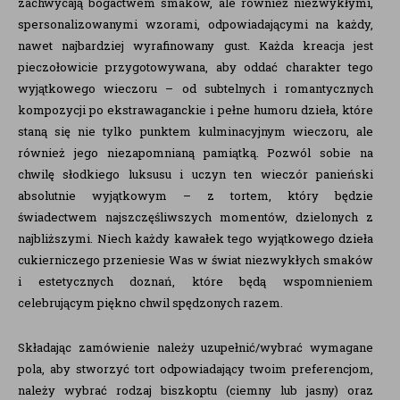
zachwycają bogactwem smaków, ale również niezwykłymi,
spersonalizowanymi wzorami, odpowiadającymi na każdy,
nawet najbardziej wyrafinowany gust. Każda kreacja jest
pieczołowicie przygotowywana, aby oddać charakter tego
wyjątkowego wieczoru – od subtelnych i romantycznych
kompozycji po ekstrawaganckie i pełne humoru dzieła, które
staną się nie tylko punktem kulminacyjnym wieczoru, ale
również jego niezapomnianą pamiątką. Pozwól sobie na
chwilę słodkiego luksusu i uczyn ten wieczór panieński
absolutnie wyjątkowym – z tortem, który będzie
świadectwem najszczęśliwszych momentów, dzielonych z
najbliższymi. Niech każdy kawałek tego wyjątkowego dzieła
cukierniczego przeniesie Was w świat niezwykłych smaków
i estetycznych doznań, które będą wspomnieniem
celebrującym piękno chwil spędzonych razem.
Składając zamówienie należy uzupełnić/wybrać wymagane
pola, aby stworzyć tort odpowiadający twoim preferencjom,
należy wybrać rodzaj biszkoptu (ciemny lub jasny) oraz