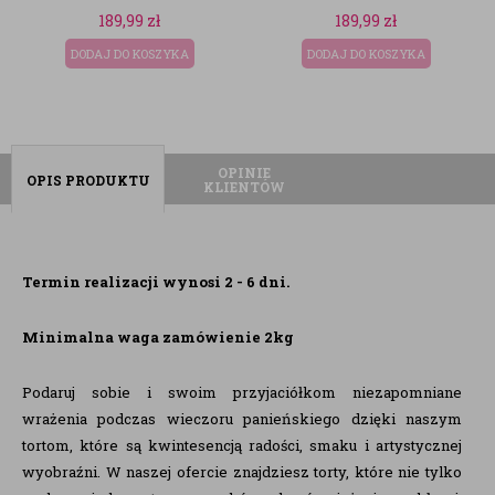
189,99
zł
39,00
zł
A
DODAJ DO KOSZYKA
DODAJ DO KOSZYKA
OPINIE
OPIS PRODUKTU
KLIENTÓW
Termin realizacji wynosi 2 - 6 dni.
Minimalna waga zamówienie 2kg
Podaruj sobie i swoim przyjaciółkom niezapomniane
wrażenia podczas wieczoru panieńskiego dzięki naszym
tortom, które są kwintesencją radości, smaku i artystycznej
wyobraźni. W naszej ofercie znajdziesz torty, które nie tylko