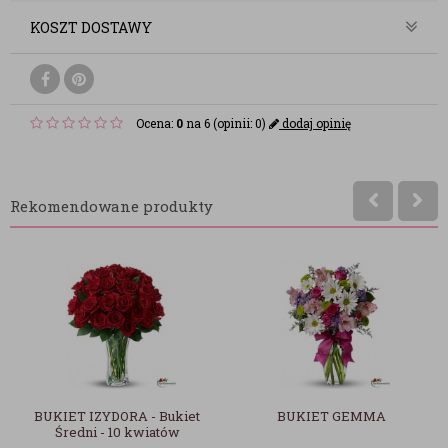
KOSZT DOSTAWY
Ocena:
0
na 6 (opinii: 0)
dodaj opinię
Rekomendowane produkty
ukiet
BUKIET GEMMA
RAFFAELLO PRALIN
ów
KOKOSOWE 150G