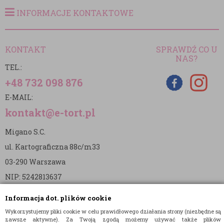
INFORMACJE KONTAKTOWE
KONTAKT
SPRAWDŹ CO U
NAS?
TEL.:
+48 732 098 876
E-MAIL:
kontakt@e-tort.pl
Migano S.C.
ul. Kartograficzna 88c/m33
03-290 Warszawa
NIP: 5242813637
REGON: 365874905
Informacja dot. plików cookie
Nr konta (mBank):
Wykorzystujemy pliki cookie w celu prawidłowego działania strony (niezbędne są
zawsze aktywne). Za Twoją zgodą możemy używać także plików