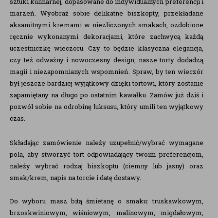
sztuki kulinarnej, dopasowane do indywidualnych preferencji i
marzeń. Wyobraź sobie delikatne biszkopty, przekładane
aksamitnymi kremami w niezliczonych smakach, ozdobione
ręcznie wykonanymi dekoracjami, które zachwycą każdą
uczestniczkę wieczoru. Czy to będzie klasyczna elegancja,
czy też odważny i nowoczesny design, nasze torty dodadzą
magii i niezapomnianych wspomnień. Spraw, by ten wieczór
był jeszcze bardziej wyjątkowy dzięki tortowi, który zostanie
zapamiętany na długo po ostatnim kawałku. Zamów już dziś i
pozwól sobie na odrobinę luksusu, który umili ten wyjątkowy
czas.
Składając zamówienie należy uzupełnić/wybrać wymagane
pola, aby stworzyć tort odpowiadający twoim preferencjom,
należy wybrać rodzaj biszkoptu (ciemny lub jasny) oraz
smak/krem, napis na torcie i datę dostawy.
Do wyboru masz bitą śmietanę o smaku: truskawkowym,
brzoskwiniowym, wiśniowym, malinowym, migdałowym,