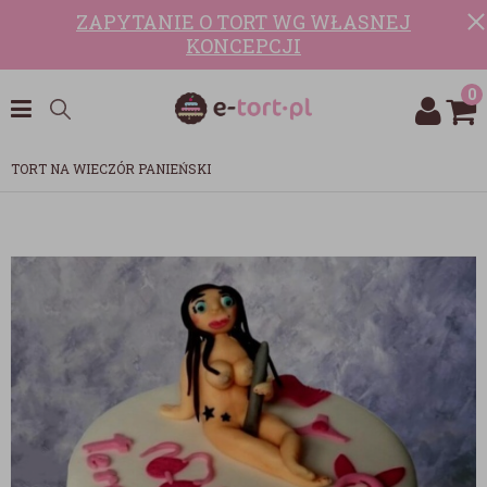
ZAPYTANIE O TORT WG WŁASNEJ
KONCEPCJI
0
TORT NA WIECZÓR PANIEŃSKI