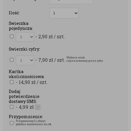
Ilość:
Świeczka
pojedyncza:
- 2,90
zł
/ szt.
Świeczki cyfry:
Wybierz wiek
- 7,90
zł
/ szt.
reprezentowany przez cyfry
Kartka
okolicznościowa:
- 14,90
zł
/ szt.
Dodaj
potwierdzenie
dostawy SMS:
- 4,99
zł
?
Przypomnienie:
Przypomnimy Ci złożyć
podobne zamówienie za rok