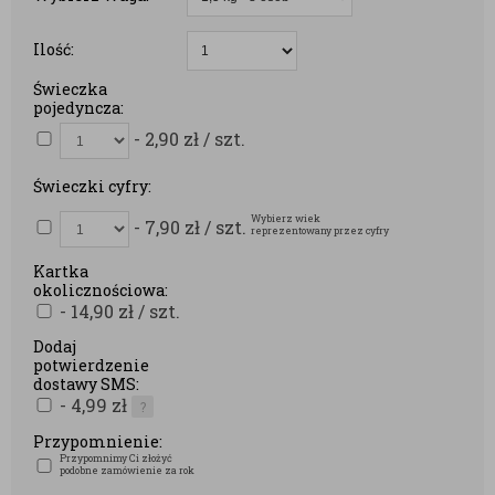
Ilość:
Świeczka
pojedyncza:
- 2,90
zł
/ szt.
Świeczki cyfry:
Wybierz wiek
- 7,90
zł
/ szt.
reprezentowany przez cyfry
Kartka
okolicznościowa:
- 14,90
zł
/ szt.
Dodaj
potwierdzenie
dostawy SMS:
- 4,99
zł
?
Przypomnienie:
Przypomnimy Ci złożyć
podobne zamówienie za rok