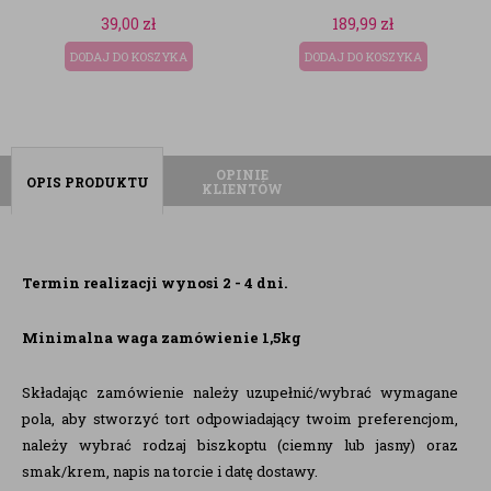
189,99
zł
189,99
zł
DODAJ DO KOSZYKA
DODAJ DO KOSZYKA
OPINIE
OPIS PRODUKTU
KLIENTÓW
Termin realizacji wynosi 2 - 4 dni.
Minimalna waga zamówienie 1,5kg
Składając zamówienie należy uzupełnić/wybrać wymagane
pola, aby stworzyć tort odpowiadający twoim preferencjom,
należy wybrać rodzaj biszkoptu (ciemny lub jasny) oraz
smak/krem, napis na torcie i datę dostawy.