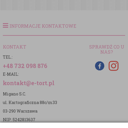
INFORMACJE KONTAKTOWE
KONTAKT
SPRAWDŹ CO U
NAS?
TEL.:
+48 732 098 876
E-MAIL:
kontakt@e-tort.pl
Migano S.C.
ul. Kartograficzna 88c/m33
03-290 Warszawa
NIP: 5242813637