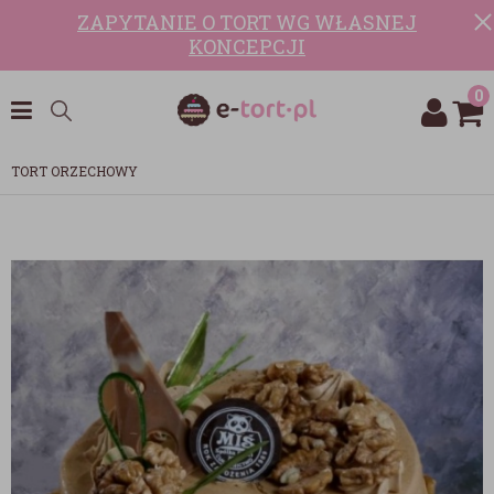
ZAPYTANIE O TORT WG WŁASNEJ
KONCEPCJI
0
TORT ORZECHOWY