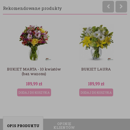
Rekomendowane produkty
ARTA - 10 kwiatów
BUKIET LAURA
BUKIET IGA
baz wazonu)
189,99
zł
189,99
zł
18
AJ DO KOSZYKA
DODAJ DO KOSZYKA
DODAJ 
OPINIE
OPIS PRODUKTU
KLIENTÓW