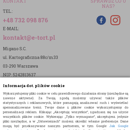
KONTAKT
SPRAWDŹ CO U
NAS?
TEL.:
+48 732 098 876
E-MAIL:
kontakt@e-tort.pl
Migano S.C.
ul. Kartograficzna 88c/m33
03-290 Warszawa
NIP: 5242813637
REGON: 365874905
Informacja dot. plików cookie
Wykorzystujemy pliki cookie w celu prawidłowego działania strony (niezbędne są
Nr konta (mBank):
zawsze aktywne). Za Twoją zgodą możemy używać także plików
statystycznych i reklamowych, które pomagają analizować ruch i wyświetlać
36 1140 2004 0000 3902 8144 2737
spersonalizowane treści. Twoje dane z plików cookie wykorzystujemy do
personalizacji reklam. Klikając „Akceptuję wszystkie”, zgadzasz się na użycie
wszystkich plików cookie. Wybierając „Tylko wymagane”, akceptujesz jedynie
pliki niezbędne, a w „Ustawieniach” możesz określić własne preferencje. Dane
mogą być przekazywane naszym partnerom, w tym Google
Jak Google