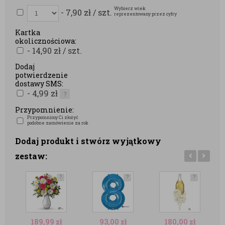
Wybierz wiek
- 7,90
zł
/ szt.
reprezentowany przez cyfry
Kartka
okolicznościowa:
- 14,90
zł
/ szt.
Dodaj
potwierdzenie
dostawy SMS:
- 4,99
zł
?
Przypomnienie:
Przypomnimy Ci złożyć
podobne zamówienie za rok
Dodaj produkt i stwórz wyjątkowy
zestaw:
?
?
?
189,99
zł
93,00
zł
180,00
zł