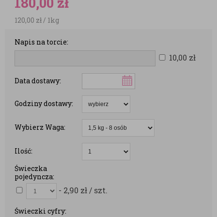
180,00
zł
120,00
zł
/ 1kg
Napis na torcie:
10,00
zł
Data dostawy:
Godziny dostawy:
Wybierz Waga:
Ilość:
Świeczka
pojedyncza:
- 2,90
zł
/ szt.
Świeczki cyfry: