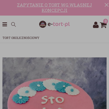
ZAPYTANIE O TORT WG WŁASNEJ
KONCEPCJI
0
TORT OKOLICZNOŚCIOWY