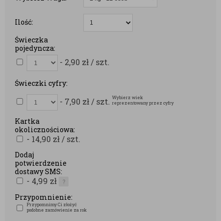
Ilość:
Świeczka
pojedyncza:
- 2,90
zł
/ szt.
Świeczki cyfry:
Wybierz wiek
- 7,90
zł
/ szt.
reprezentowany przez cyfry
Kartka
okolicznościowa:
- 14,90
zł
/ szt.
Dodaj
potwierdzenie
dostawy SMS:
- 4,99
zł
?
Przypomnienie:
Przypomnimy Ci złożyć
podobne zamówienie za rok