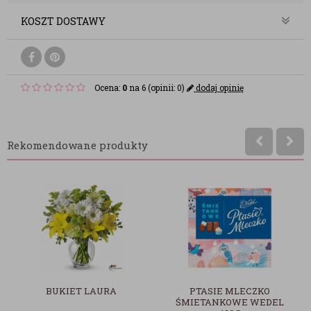
KOSZT DOSTAWY
Ocena:
0
na 6 (opinii: 0)
dodaj opinię
Rekomendowane produkty
URA
PTASIE MLECZKO
BUKIET MARTA - 10 
ŚMIETANKOWE WEDEL
(baz wazonu)