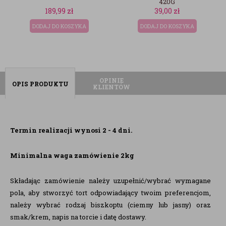
420G
ł
39,00
zł
189,99
zł
ZYKA
DODAJ DO KOSZYKA
DODAJ DO KOSZYK
OPINIE
OPIS PRODUKTU
KLIENTÓW
Termin realizacji wynosi 2 - 4 dni.
Minimalna waga zamówienie 2kg
Składając zamówienie należy uzupełnić/wybrać wymagane
pola, aby stworzyć tort odpowiadający twoim preferencjom,
należy wybrać rodzaj biszkoptu (ciemny lub jasny) oraz
smak/krem, napis na torcie i datę dostawy.