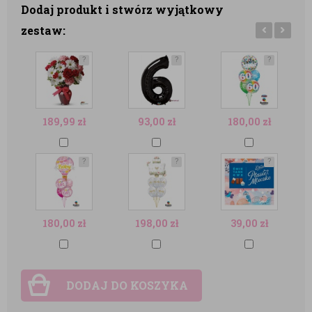
Dodaj produkt i stwórz wyjątkowy
zestaw:
?
?
?
189,99
zł
93,00
zł
180,00
zł
?
?
?
180,00
zł
198,00
zł
39,00
zł
DODAJ DO KOSZYKA