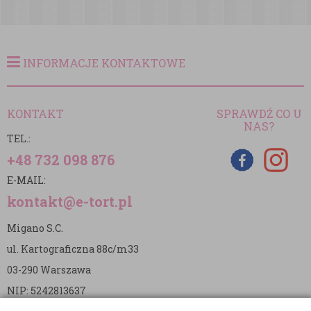
INFORMACJE KONTAKTOWE
KONTAKT
SPRAWDŹ CO U
NAS?
TEL.:
+48 732 098 876
E-MAIL:
kontakt@e-tort.pl
Migano S.C.
ul. Kartograficzna 88c/m33
03-290 Warszawa
NIP: 5242813637