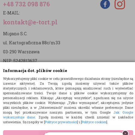
+48 732 098 876
E-MAIL:
kontakt@e-tort.pl
Migano S.C.
ul. Kartograficzna 88c/m33
03-290 Warszawa
NIP: 5242813637
REGON: 365874905
Informacja dot. plików cookie
Wykorzystujemy pliki cookie w celu prawidłowego działania strony (niezbędne są
Nr konta (mBank):
zawsze aktywne). Za Twoją zgodą możemy używać także plików
statystycznych i reklamowych, które pomagają analizować ruch i wyświetlać
36 1140 2004 0000 3902 8144 2737
spersonalizowane treści. Twoje dane z plików cookie wykorzystujemy do
personalizacji reklam. Klikając „Akceptuję wszystkie”, zgadzasz się na użycie
wszystkich plików cookie. Wybierając „Tylko wymagane”, akceptujesz jedynie
pliki niezbędne, a w „Ustawieniach” możesz określić własne preferencje. Dane
mogą być przekazywane naszym partnerom, w tym Google
Jak Google
wykorzystuje dane
. Zgodę możesz w każdej chwili zmienić w zakładce
ustawienia. Szczegóły w [
Polityce prywatności
] i [
Polityce cookies
].
© 2015 E-TORT.PL - WSZELKIE PRAWA ZASTRZEŻONE
AKCEPTUJĘ WSZYSTKIE