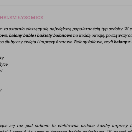
 HELEM ŁYSOMICE
m to ostatnio cieszący się największą popularnością typ ozdoby. W e
sowe
,
balony buble
i
bukiety balonowe
na każdą okazję, począwszy od
po śluby czy święta i imprezy firmowe. Balony foliowe, czyli
balony z
ty
życe
i
y
ące się tuż pod sufitem to efektowna ozdoba każdej imprezy 
ości i sprawi, że oprawa imprezy będzie wyjątkowa. W naszej of