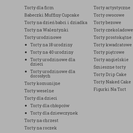
Torty dla firm
Torty artystyczne
Babeczki Muffiny Cupcake
Torty owocowe
Torty na dzień babci i dziadka
Torty bezowe
Torty na Walentynki
Torty czekoladow
Torty urodzinowe
Torty prostokątne
Torty na 18 urodziny
Torty kwadratowe
Torty na 40 urodziny
Torty piętrowe
Torty urodzinowe dla
Torty angielskie
dzieci
Śmieszne torty
Torty urodzinowe dla
Torty Drip Cake
dorosłych
Torty Naked Cake
Torty komunijne
Figurki Na Tort
Torty weselne
Torty dla dzieci
Torty dla chłopców
Torty dla dziewczynek
Torty na chrzest
Torty na roczek