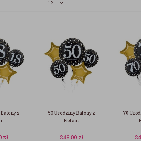
 Balony z
50 Urodziny Balony z
70 Urod
em
Helem
0
zł
248,00
zł
24