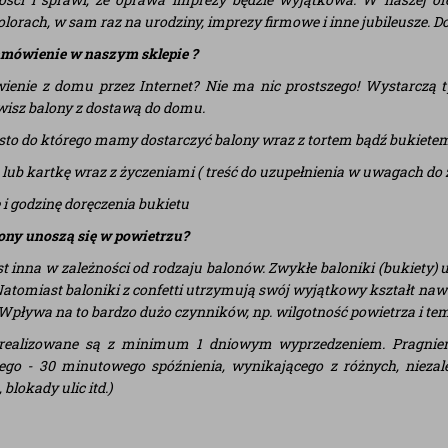
kolorach, w sam raz na urodziny, imprezy firmowe i inne jubileusze. 
amówienie w naszym sklepie ?
ienie z domu przez Internet? Nie ma nic prostszego! Wystarczą ty
isz balony z dostawą do domu.
asto do którego mamy dostarczyć balony wraz z tortem bądź bukiet
ik lub kartkę wraz z życzeniami ( treść do uzupełnienia w uwagach do
ę i godzinę doręczenia bukietu
ony unoszą się w powietrzu?
t inna w zależności od rodzaju balonów. Zwykłe baloniki (bukiety) un
. Natomiast baloniki z confetti utrzymują swój wyjątkowy kształt nawe
 Wpływa na to bardzo dużo czynników, np. wilgotność powietrza i te
realizowane są z minimum 1 dniowym wyprzedzeniem. Pragniemy
go - 30 minutowego spóźnienia, wynikającego z różnych, nieza
blokady ulic itd.)