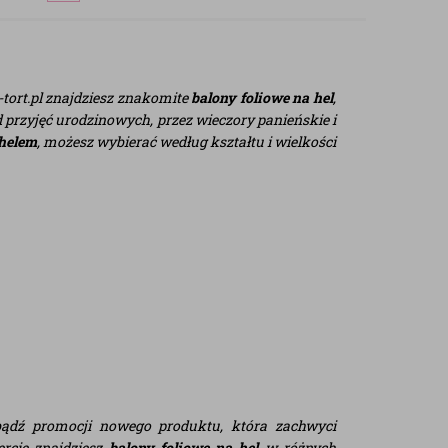
-tort.pl znajdziesz znakomite
balony foliowe na hel
,
 przyjęć urodzinowych, przez wieczory panieńskie i
 helem
, możesz wybierać według kształtu i wielkości
bądź promocji nowego produktu, która zachwyci
ercie znajdziesz
balony foliowe na hel
w różnych