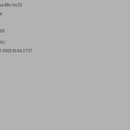
zna 88c/m33
a
05
k):
0 3902 8144 2737