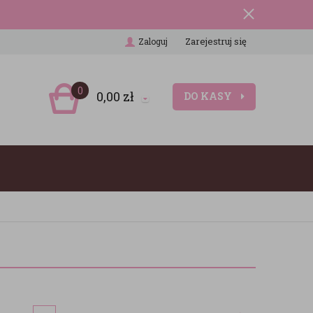
Zarejestruj się
Zaloguj
0
0,00
zł
DO KASY