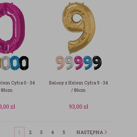
lem Cyfra 0 - 34
Balony z Helem Cyfra 9 - 34
/ 86cm
/ 86cm
3,00
zł
93,00
zł
1
2
3
4
5
NASTĘPNA