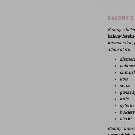
BALONY Z
Balony z hele
balony latek
kawalerskie, 
albo koloru
diamen
półksię
chmurk
koła
serca
gwiazd
kule
cyferki
bukiety
literki
Balony unosz
wszystkich g