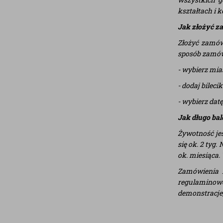
kształtach i 
Jak złożyć z
Złożyć zamów
sposób zamów
- wybierz mi
- dodaj bilec
- wybierz dat
Jak długo bal
Żywotność jes
się ok. 2 tyg
ok. miesiąca.
Zamówienia 
regulaminowe
demonstracje, 