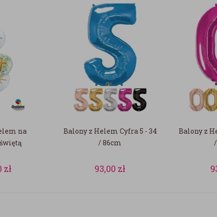
Helem na
Balony z Helem Cyfra 5 - 34
Balony z He
świętą
/ 86cm
0
zł
93,00
zł
9