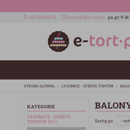
+48732098876
kontakt@e-tort.pl
pn-pt: 9-18 
STRONA GŁÓWNA
ŁYSOMICE - OFERTA TORTÓW
BALO
BALONY
KATEGORIE
ŁYSOMICE - OFERTA
Sortuj po:
TORTÓW
(861)