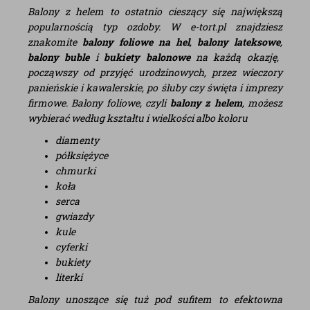
Balony z helem to ostatnio cieszący się największą
popularnością typ ozdoby. W e-tort.pl znajdziesz
znakomite
balony foliowe na hel
,
balony lateksowe
,
balony buble
i
bukiety balonowe
na każdą okazję,
począwszy od przyjęć urodzinowych, przez wieczory
panieńskie i kawalerskie, po śluby czy święta i imprezy
firmowe. Balony foliowe, czyli
balony z helem
, możesz
wybierać według kształtu i wielkości albo koloru
diamenty
półksiężyce
chmurki
koła
serca
gwiazdy
kule
cyferki
bukiety
literki
Balony unoszące się tuż pod sufitem to efektowna