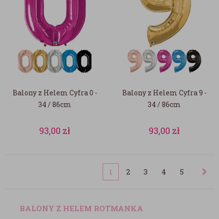
Balony z Helem Cyfra 0 -
Balony z Helem Cyfra 9 -
34 / 86cm
34 / 86cm
93,00
zł
93,00
zł
1
2
3
4
5
BALONY Z HELEM ROTMANKA