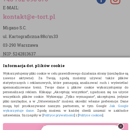
E-MAIL:
kontakt@e-tort.pl
Migano S.C.
ul. Kartograficzna 88c/m33
03-290 Warszawa
NIP: 5242813637
REGON: 365874905
Informacja dot. plików cookie
Nr konta (mBank):
Wykorzystujemy pliki cookie w celu prawidłowego działania strony (niezbędne są
zawsze aktywne). Za Twoją zgodą możemy używać także plików
36 1140 2004 0000 3902 8144 2737
statystycznych i reklamowych, które pomagają analizować ruch i wyświetlać
spersonalizowane treści. Twoje dane z plików cookie wykorzystujemy do
personalizacji reklam. Klikając „Akceptuję wszystkie”, zgadzasz się na użycie
wszystkich plików cookie. Wybierając „Tylko wymagane”, akceptujesz jedynie
pliki niezbędne, a w „Ustawieniach” możesz określić własne preferencje. Dane
mogą być przekazywane naszym partnerom, w tym Google
Jak Google
wykorzystuje dane
. Zgodę możesz w każdej chwili zmienić w zakładce
ustawienia. Szczegóły w [
Polityce prywatności
] i [
Polityce cookies
].
© 2015 E-TORT.PL - WSZELKIE PRAWA ZASTRZEŻONE
PROJEKT I OPROGRAMOWANIE SKLEPU:
EBEXO
AKCEPTUJĘ WSZYSTKIE