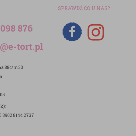
SPRAWDŹ CO U NAS?
 098 876
@e-tort.pl
zna 88c/m33
a
05
k):
0 3902 8144 2737