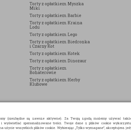
Torty z opłatkiem Myszka
Miki
Torty z opłatkiem Barbie
Torty z opłatkiem Kraina
Lodu
Torty z opłatkiem Lego
Torty z opłatkiem Biedronka
i Czarny Kot
Torty z opłatkiem Kotek
Torty z opłatkiem Dinozaur
Torty z opłatkiem
Bohaterowie
Torty z opłatkiem Herby
Klubowe
strony (niezbędne są zawsze aktywne). Za Twoją zgodą możemy używać takż
 i wyświetlać spersonalizowane treści. Twoje dane z plików cookie wykorzyst
 na użycie wszystkich plików cookie. Wybierając „Tylko wymagane”, akceptujesz jedy