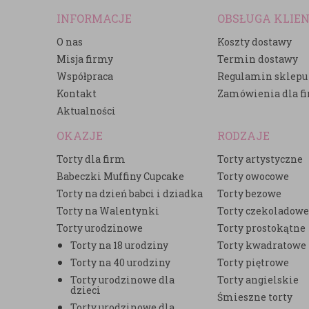
INFORMACJE
OBSŁUGA KLIE
O nas
Koszty dostawy
Misja firmy
Termin dostawy
Współpraca
Regulamin sklepu
Kontakt
Zamówienia dla f
Aktualności
OKAZJE
RODZAJE
Torty dla firm
Torty artystyczne
Babeczki Muffiny Cupcake
Torty owocowe
Torty na dzień babci i dziadka
Torty bezowe
Torty na Walentynki
Torty czekoladow
Torty urodzinowe
Torty prostokątne
Torty na 18 urodziny
Torty kwadratowe
Torty na 40 urodziny
Torty piętrowe
Torty urodzinowe dla
Torty angielskie
dzieci
Śmieszne torty
Torty urodzinowe dla