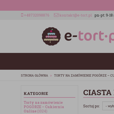
+48732098876
kontakt@e-tort.pl
pn-pt: 9-18 
STRONA GŁÓWNA
TORTY NA ZAMÓWIENIE POGÓRZE – CU
CIASTA
KATEGORIE
Torty na zamówienie
Sortuj po:
POGÓRZE – Cukiernia
Online
(1024)