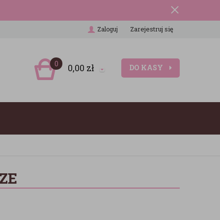
Zarejestruj się
Zaloguj
0
0,00
zł
DO KASY
ZE