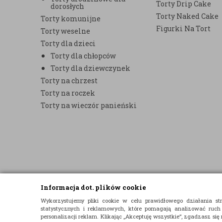
Torty Drip Cake
dorosłych
Torty Naked Cake
Torty komunijne
Figurki Na Tort
Torty weselne
Torty dla dzieci
Torty dla chłopców
Torty dla dziewczynek
Torty na chrzest
Torty na roczek
Torty na wieczór panieński
Informacja dot. plików cookie
© 2015 E-TORT.PL - WSZELKIE PRAWA ZASTRZEŻONE
Wykorzystujemy pliki cookie w celu prawidłowego działania 
statystycznych i reklamowych, które pomagają analizować ruch
PROJEKT I OPROGRAMOWANIE SKLEPU:
EBEXO
personalizacji reklam. Klikając „Akceptuję wszystkie”, zgadzasz się