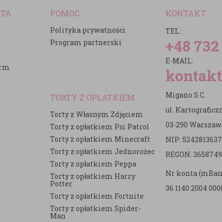
NTA
POMOC
KONTAKT
Polityka prywatności
TEL.:
+48 732
Program partnerski
E-MAIL:
irm
kontakt
Migano S.C.
TORTY Z OPŁATKIEM
ul. Kartografic
Torty z Własnym Zdjęciem
03-290 Warszaw
Torty z opłatkiem Psi Patrol
Torty z opłatkiem Minecraft
NIP: 5242813637
e
Torty z opłatkiem Jednorożec
REGON: 3658749
Torty z opłatkiem Peppa
Nr konta (mBan
Torty z opłatkiem Harry
Potter
36 1140 2004 000
Torty z opłatkiem Fortnite
Torty z opłatkiem Spider-
Man