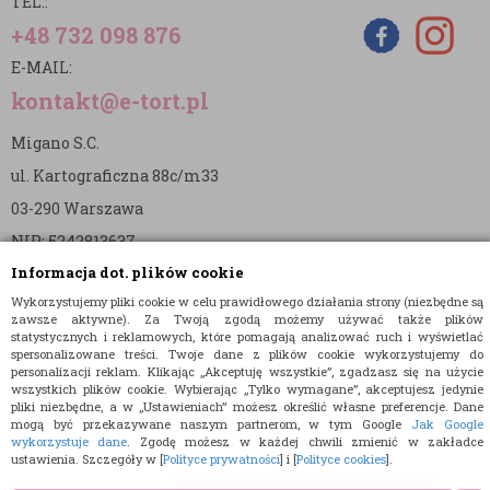
TEL.:
+48 732 098 876
E-MAIL:
kontakt@e-tort.pl
Migano S.C.
ul. Kartograficzna 88c/m33
03-290 Warszawa
NIP: 5242813637
Informacja dot. plików cookie
REGON: 365874905
Wykorzystujemy pliki cookie w celu prawidłowego działania strony (niezbędne są
Nr konta (mBank):
zawsze aktywne). Za Twoją zgodą możemy używać także plików
statystycznych i reklamowych, które pomagają analizować ruch i wyświetlać
36 1140 2004 0000 3902 8144 2737
spersonalizowane treści. Twoje dane z plików cookie wykorzystujemy do
personalizacji reklam. Klikając „Akceptuję wszystkie”, zgadzasz się na użycie
wszystkich plików cookie. Wybierając „Tylko wymagane”, akceptujesz jedynie
pliki niezbędne, a w „Ustawieniach” możesz określić własne preferencje. Dane
mogą być przekazywane naszym partnerom, w tym Google
Jak Google
wykorzystuje dane
. Zgodę możesz w każdej chwili zmienić w zakładce
ustawienia. Szczegóły w [
Polityce prywatności
] i [
Polityce cookies
].
© 2015 E-TORT.PL - WSZELKIE PRAWA ZASTRZEŻONE