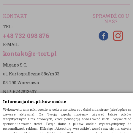
KONTAKT
SPRAWDŹ CO U
NAS?
TEL.:
+48 732 098 876
E-MAIL:
kontakt@e-tort.pl
Migano S.C.
ul. Kartograficzna 88c/m33
03-290 Warszawa
NIP: 5242813637
REGON: 365874905
Informacja dot. plików cookie
Wykorzystujemy pliki cookie w celu prawidłowego działania strony (niezbędne są
Nr konta (mBank):
zawsze aktywne). Za Twoją zgodą możemy używać także plików
statystycznych i reklamowych, które pomagają analizować ruch i wyświetlać
36 1140 2004 0000 3902 8144 2737
spersonalizowane treści. Twoje dane z plików cookie wykorzystujemy do
personalizacji reklam. Klikając „Akceptuję wszystkie”, zgadzasz się na użycie