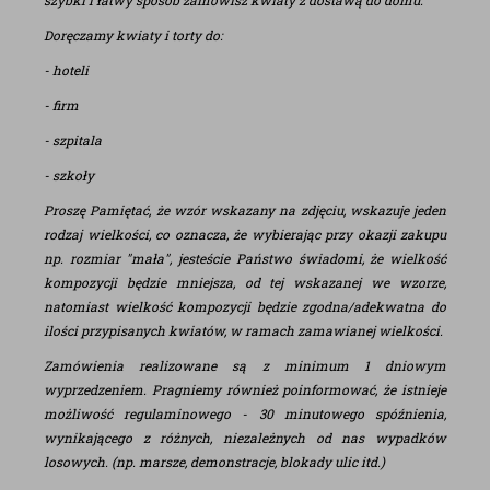
szybki i łatwy sposób zamówisz kwiaty z dostawą do domu.
Doręczamy kwiaty i torty do:
- hoteli
- firm
- szpitala
- szkoły
Proszę Pamiętać, że wzór wskazany na zdjęciu, wskazuje jeden
rodzaj wielkości, co oznacza, że wybierając przy okazji zakupu
np. rozmiar "mała", jesteście Państwo świadomi, że wielkość
kompozycji będzie mniejsza, od tej wskazanej we wzorze,
natomiast wielkość kompozycji będzie zgodna/adekwatna do
ilości przypisanych kwiatów, w ramach zamawianej wielkości.
Zamówienia realizowane są z minimum 1 dniowym
wyprzedzeniem. Pragniemy również poinformować, że istnieje
możliwość regulaminowego - 30 minutowego spóźnienia,
wynikającego z różnych, niezależnych od nas wypadków
losowych. (np. marsze, demonstracje, blokady ulic itd.)