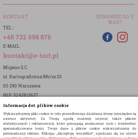
KONTAKT
SPRAWDŹ CO U
NAS?
TEL.:
+48 732 098 876
E-MAIL:
kontakt@e-tort.pl
Migano S.C.
ul. Kartograficzna 88c/m33
03-290 Warszawa
NIP: 5242813637
REGON: 365874905
Informacja dot. plików cookie
Wykorzystujemy pliki cookie w celu prawidłowego działania strony (niezbędne są
Nr konta (mBank):
zawsze aktywne). Za Twoją zgodą możemy używać także plików
statystycznych i reklamowych, które pomagają analizować ruch i wyświetlać
36 1140 2004 0000 3902 8144 2737
spersonalizowane treści. Twoje dane z plików cookie wykorzystujemy do
personalizacji reklam. Klikając „Akceptuję wszystkie”, zgadzasz się na użycie