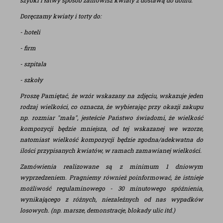
szybki i łatwy sposób zamówisz kwiaty z dostawą do domu.
Doręczamy kwiaty i torty do:
- hoteli
- firm
- szpitala
- szkoły
Proszę Pamiętać, że wzór wskazany na zdjęciu, wskazuje jeden
rodzaj wielkości, co oznacza, że wybierając przy okazji zakupu
np. rozmiar "mała", jesteście Państwo świadomi, że wielkość
kompozycji będzie mniejsza, od tej wskazanej we wzorze,
natomiast wielkość kompozycji będzie zgodna/adekwatna do
ilości przypisanych kwiatów, w ramach zamawianej wielkości.
Zamówienia realizowane są z minimum 1 dniowym
wyprzedzeniem. Pragniemy również poinformować, że istnieje
możliwość regulaminowego - 30 minutowego spóźnienia,
wynikającego z różnych, niezależnych od nas wypadków
losowych. (np. marsze, demonstracje, blokady ulic itd.)