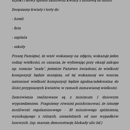
szybki i łatwy sposób zamówisz kwiaty z dostawą do domu.
Doręczamy kwiaty i torty do:
- hoteli
- firm
- szpitala
- szkoły
Proszę Pamiętać, że wzór wskazany na zdjęciu, wskazuje jeden
rodzaj wielkości, co oznacza, że wybierając przy okazji zakupu
np. rozmiar "mała", jesteście Państwo świadomi, że wielkość
kompozycji będzie mniejsza, od tej wskazanej we wzorze,
natomiast wielkość kompozycji będzie zgodna/adekwatna do
ilości przypisanych kwiatów, w ramach zamawianej wielkości.
Zamówienia realizowane są z minimum 1 dniowym
wyprzedzeniem. Pragniemy również poinformować, że istnieje
możliwość regulaminowego - 30 minutowego spóźnienia,
wynikającego z różnych, niezależnych od nas wypadków
losowych. (np. marsze, demonstracje, blokady ulic itd.)