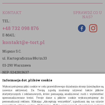
KONTAKT
SPRAWDŹ CO U
NAS?
TEL.:
+48 732 098 876
E-MAIL:
kontakt@e-tort.pl
Migano S.C.
ul. Kartograficzna 88c/m33
03-290 Warszawa
NIP: 5242813637
REGON: 365874905
Informacja dot. plików cookie
Wykorzystujemy pliki cookie w celu prawidłowego działania strony (niezbędne są
Nr konta (mBank):
zawsze aktywne). Za Twoją zgodą możemy używać także plików
statystycznych i reklamowych, które pomagają analizować ruch i wyświetlać
36 1140 2004 0000 3902 8144 2737
spersonalizowane treści. Twoje dane z plików cookie wykorzystujemy do
personalizacji reklam. Klikając „Akceptuję wszystkie”, zgadzasz się na użycie