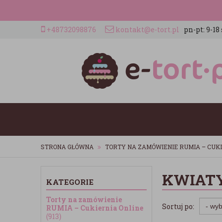
+48732098876
kontakt@e-tort.pl
pn-pt: 9-18 
STRONA GŁÓWNA
TORTY NA ZAMÓWIENIE RUMIA – CUKI
KWIATY
KATEGORIE
Torty na zamówienie
Sortuj po:
RUMIA – Cukiernia Online
(913)