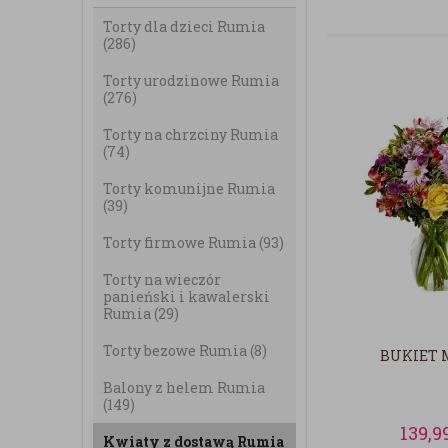
Torty dla dzieci Rumia
(286)
Torty urodzinowe Rumia
(276)
Torty na chrzciny Rumia
(74)
Torty komunijne Rumia
(39)
Torty firmowe Rumia
(93)
Torty na wieczór
panieński i kawalerski
Rumia
(29)
Torty bezowe Rumia
(8)
BUKIET 
Balony z helem Rumia
(149)
139,9
Kwiaty z dostawą Rumia