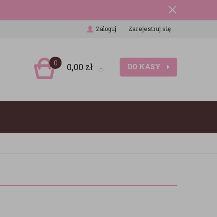
Zarejestruj się
Zaloguj
0
0,00
zł
DO KASY