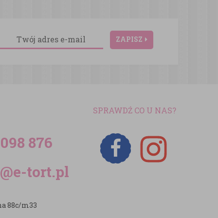
ZAPISZ
SPRAWDŹ CO U NAS?
 098 876
@e-tort.pl
zna 88c/m33