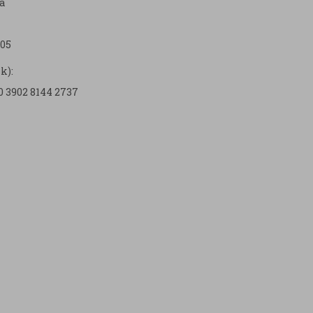
a
05
k):
0 3902 8144 2737