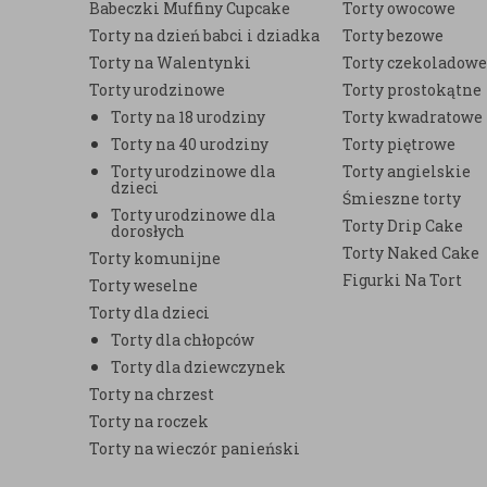
Babeczki Muffiny Cupcake
Torty owocowe
Torty na dzień babci i dziadka
Torty bezowe
Torty na Walentynki
Torty czekoladow
Torty urodzinowe
Torty prostokątne
Torty na 18 urodziny
Torty kwadratowe
Torty na 40 urodziny
Torty piętrowe
Torty urodzinowe dla
Torty angielskie
dzieci
Śmieszne torty
Torty urodzinowe dla
Torty Drip Cake
dorosłych
Torty Naked Cake
Torty komunijne
Figurki Na Tort
Torty weselne
Torty dla dzieci
Torty dla chłopców
Torty dla dziewczynek
Torty na chrzest
Torty na roczek
Torty na wieczór panieński