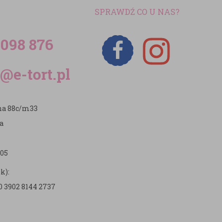
SPRAWDŹ CO U NAS?
 098 876
@e-tort.pl
zna 88c/m33
a
05
k):
0 3902 8144 2737