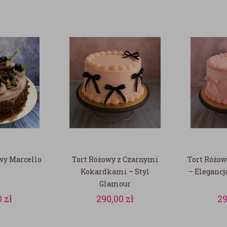
wy Marcello
Tort Różowy z Czarnymi
Tort Różo
Kokardkami – Styl
– Eleganc
Glamour
0
zł
290,00
zł
2