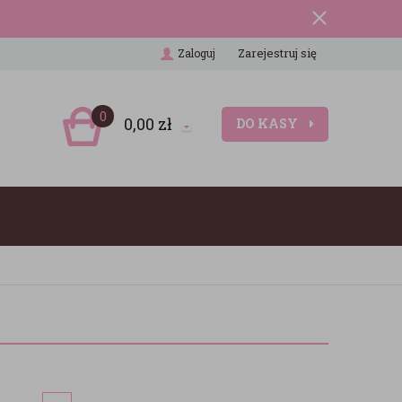
Zarejestruj się
Zaloguj
0
0,00
zł
DO KASY