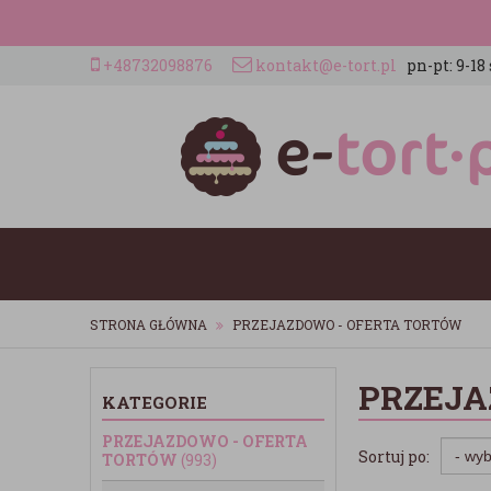
+48732098876
kontakt@e-tort.pl
pn-pt: 9-18 
STRONA GŁÓWNA
PRZEJAZDOWO - OFERTA TORTÓW
PRZEJA
KATEGORIE
PRZEJAZDOWO - OFERTA
Sortuj po:
TORTÓW
(993)