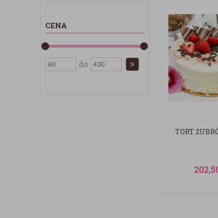
CENA
do
TORT ŻUB
202,5