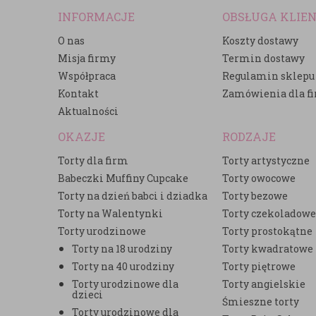
INFORMACJE
OBSŁUGA KLIE
O nas
Koszty dostawy
Misja firmy
Termin dostawy
Współpraca
Regulamin sklepu
Kontakt
Zamówienia dla f
Aktualności
OKAZJE
RODZAJE
Torty dla firm
Torty artystyczne
Babeczki Muffiny Cupcake
Torty owocowe
Torty na dzień babci i dziadka
Torty bezowe
Torty na Walentynki
Torty czekoladow
Torty urodzinowe
Torty prostokątne
Torty na 18 urodziny
Torty kwadratowe
Torty na 40 urodziny
Torty piętrowe
Torty urodzinowe dla
Torty angielskie
dzieci
Śmieszne torty
Torty urodzinowe dla