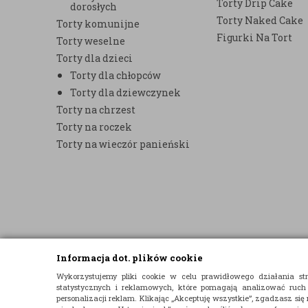
Torty Drip Cake
dorosłych
Torty Naked Cake
Torty komunijne
Figurki Na Tort
Torty weselne
Torty dla dzieci
Torty dla chłopców
Torty dla dziewczynek
Torty na chrzest
Torty na roczek
Torty na wieczór panieński
Informacja dot. plików cookie
© 2015 E-TORT.PL - WSZELKIE PRAWA ZASTRZEŻONE
Wykorzystujemy pliki cookie w celu prawidłowego działania 
statystycznych i reklamowych, które pomagają analizować ruch
PROJEKT I OPROGRAMOWANIE SKLEPU:
EBEXO
personalizacji reklam. Klikając „Akceptuję wszystkie”, zgadzasz się