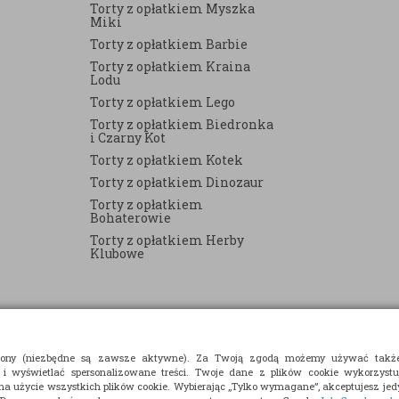
Torty z opłatkiem Myszka
Miki
Torty z opłatkiem Barbie
Torty z opłatkiem Kraina
Lodu
Torty z opłatkiem Lego
Torty z opłatkiem Biedronka
i Czarny Kot
Torty z opłatkiem Kotek
Torty z opłatkiem Dinozaur
Torty z opłatkiem
Bohaterowie
Torty z opłatkiem Herby
Klubowe
strony (niezbędne są zawsze aktywne). Za Twoją zgodą możemy używać takż
 i wyświetlać spersonalizowane treści. Twoje dane z plików cookie wykorzyst
 na użycie wszystkich plików cookie. Wybierając „Tylko wymagane”, akceptujesz jedy