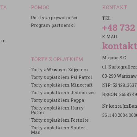
NTA
POMOC
KONTAKT
Polityka prywatności
TEL.:
+48 732
Program partnerski
E-MAIL:
irm
kontakt
Migano S.C.
TORTY Z OPŁATKIEM
ul. Kartografic
Torty z Własnym Zdjęciem
03-290 Warszaw
Torty z opłatkiem Psi Patrol
Torty z opłatkiem Minecraft
NIP: 5242813637
e
Torty z opłatkiem Jednorożec
REGON: 3658749
Torty z opłatkiem Peppa
Nr konta (mBan
Torty z opłatkiem Harry
Potter
36 1140 2004 000
Torty z opłatkiem Fortnite
Torty z opłatkiem Spider-
Man