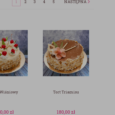
1
2
3
4
5
NASTĘPNA
 Wiśniowy
Tort Triamisu
80,00
zł
180,00
zł