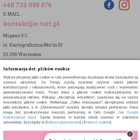
+48 732 098 876
E-MAIL:
kontakt@e-tort.pl
Migano S.C.
ul. Kartograficzna 88c/m33
03-290 Warszawa
NIP: 5242813637
Informacja dot. plików cookie
REGON: 365874905
Wykorzystujemy pliki cookie w celu prawidłowego działania strony (niezbędne są
zawsze aktywne). Za Twoją zgodą możemy używać także plików
Nr konta (mBank):
statystycznych i reklamowych, które pomagają analizować ruch i wyświetlać
spersonalizowane treści. Twoje dane z plików cookie wykorzystujemy do
36 1140 2004 0000 3902 8144 2737
personalizacji reklam. Klikając „Akceptuję wszystkie”, zgadzasz się na użycie
wszystkich plików cookie. Wybierając „Tylko wymagane”, akceptujesz jedynie
pliki niezbędne, a w „Ustawieniach” możesz określić własne preferencje. Dane
mogą być przekazywane naszym partnerom, w tym Google
Jak Google
wykorzystuje dane
. Zgodę możesz w każdej chwili zmienić w zakładce
ustawienia. Szczegóły w [
Polityce prywatności
] i [
Polityce cookies
].
© 2015 E-TORT.PL - WSZELKIE PRAWA ZASTRZEŻONE
AKCEPTUJĘ WSZYSTKIE