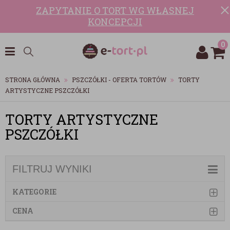
ZAPYTANIE O TORT WG WŁASNEJ
KONCEPCJI
0
STRONA GŁÓWNA
PSZCZÓŁKI - OFERTA TORTÓW
TORTY
ARTYSTYCZNE PSZCZÓŁKI
TORTY ARTYSTYCZNE
PSZCZÓŁKI
FILTRUJ WYNIKI
KATEGORIE
CENA