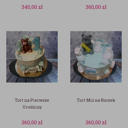
340,00
zł
360,00
zł
Tort na Pierwsze
Tort Miś na Roczek
Urodziny
360,00
zł
360,00
zł