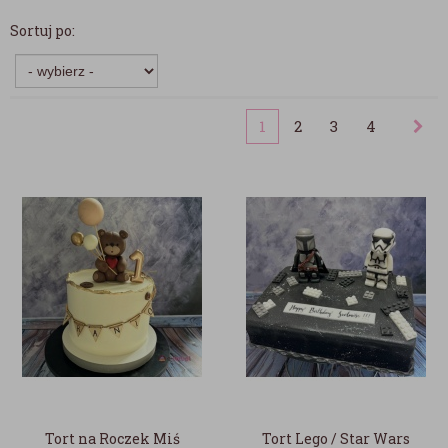
Sortuj po:
1
2
3
4
Tort na Roczek Miś
Tort Lego / Star Wars