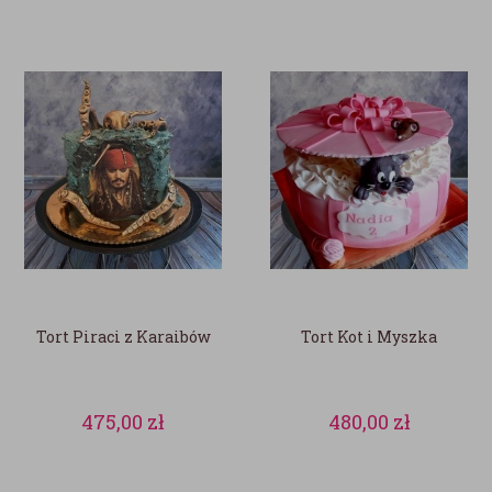
Tort Piraci z Karaibów
Tort Kot i Myszka
475,00
zł
480,00
zł