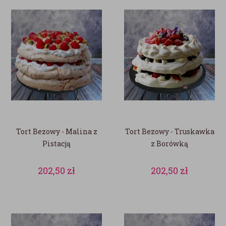
Tort Bezowy - Malina z
Tort Bezowy - Truskawka
Pistacją
z Borówką
202,50
zł
202,50
zł