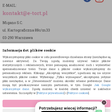
E-MAIL:
kontakt@e-tort.pl
Migano S.C.
ul. Kartograficzna 88c/m33
03-290 Warszawa
NIP: 5242813637
Informacja dot. plików cookie
REGON: 365874905
Wykorzystujemy pliki cookie w celu prawidłowego działania strony (niezbędne są
zawsze aktywne). Za Twoją zgodą możemy używać także plików
Nr konta (mBank):
statystycznych i reklamowych, które pomagają analizować ruch i wyświetlać
spersonalizowane treści. Twoje dane z plików cookie wykorzystujemy do
36 1140 2004 0000 3902 8144 2737
personalizacji reklam. Klikając „Akceptuję wszystkie”, zgadzasz się na użycie
wszystkich plików cookie. Wybierając „Tylko wymagane”, akceptujesz jedynie
pliki niezbędne, a w „Ustawieniach” możesz określić własne preferencje. Dane
mogą być przekazywane naszym partnerom, w tym Google
Jak Google
wykorzystuje dane
. Zgodę możesz w każdej chwili zmienić w zakładce
ustawienia. Szczegóły w [
Polityce prywatności
] i [
Polityce cookies
].
© 2015 E-TORT.PL - WSZELKIE PRAWA ZASTRZEŻONE
AKCEPTUJĘ WSZYSTKIE
PROJEKT I OPROGRAMOWANIE SKLEPU:
EBEXO