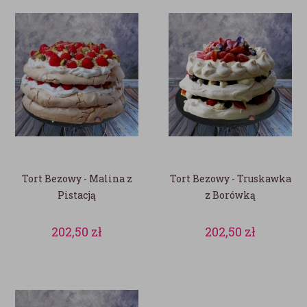
Tort Bezowy - Malina z
Tort Bezowy - Truskawka
Pistacją
z Borówką
202,50
zł
202,50
zł