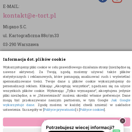
E-MAIL:
kontakt@e-tort.pl
Migano S.C.
ul. Kartograficzna 88c/m33
03-290 Warszawa
NIP: 5242813637
Informacja dot. plików cookie
REGON: 365874905
Wykorzystujemy pliki cookie w celu prawidłowego działania strony (niezbędne są
zawsze aktywne). Za Twoją zgodą możemy używać także plików
Nr konta (mBank):
statystycznych i reklamowych, które pomagają analizować ruch i wyświetlać
spersonalizowane treści. Twoje dane z plików cookie wykorzystujemy do
36 1140 2004 0000 3902 8144 2737
personalizacji reklam. Klikając „Akceptuję wszystkie”, zgadzasz się na użycie
wszystkich plików cookie. Wybierając „Tylko wymagane”, akceptujesz jedynie
pliki niezbędne, a w „Ustawieniach” możesz określić własne preferencje. Dane
mogą być przekazywane naszym partnerom, w tym Google
Jak Google
wykorzystuje dane
. Zgodę możesz w każdej chwili zmienić w zakładce
ustawienia. Szczegóły w [
Polityce prywatności
] i [
Polityce cookies
].
© 2015 E-TORT.PL - WSZELKIE PRAWA ZASTRZEŻONE
AKCEPTUJĘ WSZYSTKIE
PROJEKT I OPROGRAMOWANIE SKLEPU:
EBEXO