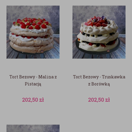
Tort Bezowy - Malina z
Tort Bezowy - Truskawka
Pistacją
z Borówką
202,50
zł
202,50
zł