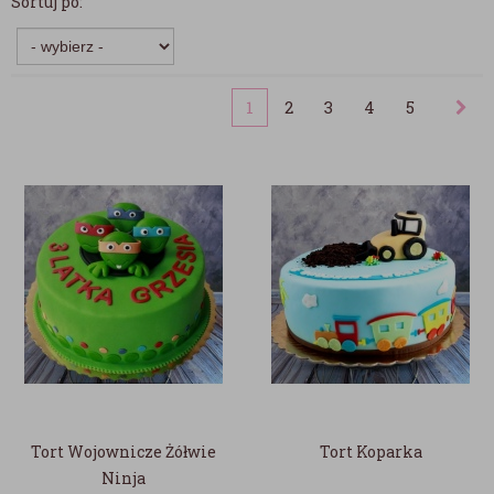
Sortuj po:
1
2
3
4
5
Tort Wojownicze Żółwie
Tort Koparka
Ninja