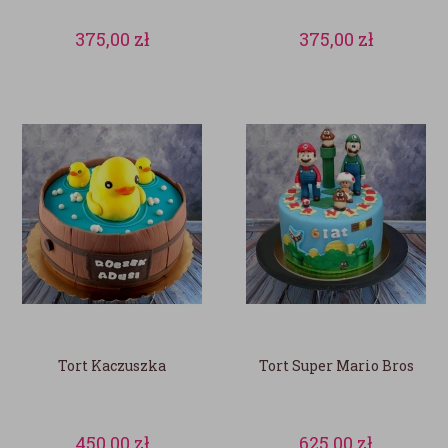
375,00
zł
375,00
zł
Tort Kaczuszka
Tort Super Mario Bros
450,00
zł
625,00
zł