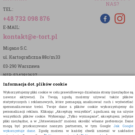
NAS?
TEL.:
+48 732 098 876
E-MAIL:
kontakt@e-tort.pl
Migano S.C.
ul. Kartograficzna 88c/m33
03-290 Warszawa
NIP: 5242813637
Informacja dot. plików cookie
REGON: 365874905
Wykorzystujemy pliki cookie w celu prawidłowego działania strony (niezbędne są
Nr konta (mBank):
zawsze aktywne). Za Twoją zgodą możemy używać także plików
statystycznych i reklamowych, które pomagają analizować ruch i wyświetlać
36 1140 2004 0000 3902 8144 2737
spersonalizowane treści. Twoje dane z plików cookie wykorzystujemy do
personalizacji reklam. Klikając „Akceptuję wszystkie”, zgadzasz się na użycie
wszystkich plików cookie. Wybierając „Tylko wymagane”, akceptujesz jedynie
pliki niezbędne, a w „Ustawieniach” możesz określić własne preferencje. Dane
mogą być przekazywane naszym partnerom, w tym Google
Jak Google
wykorzystuje dane
. Zgodę możesz w każdej chwili zmienić w zakładce