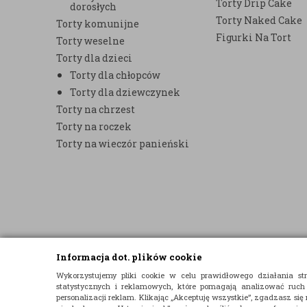
Torty Drip Cake
dorosłych
Torty Naked Cake
Torty komunijne
Figurki Na Tort
Torty weselne
Torty dla dzieci
Torty dla chłopców
Torty dla dziewczynek
Torty na chrzest
Torty na roczek
Torty na wieczór panieński
Informacja dot. plików cookie
© 2015 E-TORT.PL - WSZELKIE PRAWA ZASTRZEŻONE
Wykorzystujemy pliki cookie w celu prawidłowego działania 
statystycznych i reklamowych, które pomagają analizować ruch
PROJEKT I OPROGRAMOWANIE SKLEPU:
EBEXO
personalizacji reklam. Klikając „Akceptuję wszystkie”, zgadzasz się