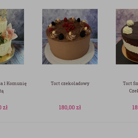
na 1 Komunię
Tort czekoladowy
Tort 
tą
Cze
0
zł
180,00
zł
1