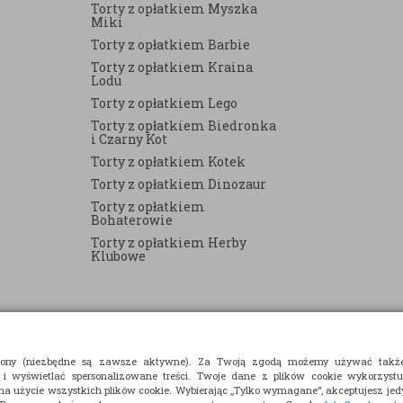
Torty z opłatkiem Myszka
Miki
Torty z opłatkiem Barbie
Torty z opłatkiem Kraina
Lodu
Torty z opłatkiem Lego
Torty z opłatkiem Biedronka
i Czarny Kot
Torty z opłatkiem Kotek
Torty z opłatkiem Dinozaur
Torty z opłatkiem
Bohaterowie
Torty z opłatkiem Herby
Klubowe
strony (niezbędne są zawsze aktywne). Za Twoją zgodą możemy używać takż
 i wyświetlać spersonalizowane treści. Twoje dane z plików cookie wykorzyst
 na użycie wszystkich plików cookie. Wybierając „Tylko wymagane”, akceptujesz jedy