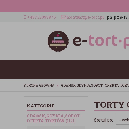
+48732098876
kontakt@e-tort.pl
pn-pt: 9-18 
STRONA GŁÓWNA
GDAŃSK,GDYNIA,SOPOT -OFERTA TOR
TORTY 
KATEGORIE
GDAŃSK,GDYNIA,SOPOT -
Sortuj po:
OFERTA TORTÓW
(1121)