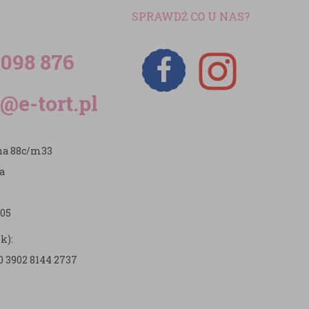
SPRAWDŹ CO U NAS?
 098 876
@e-tort.pl
zna 88c/m33
a
05
k):
0 3902 8144 2737