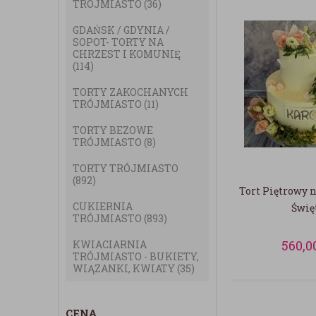
TRÓJMIASTO
(36)
GDAŃSK / GDYNIA /
SOPOT- TORTY NA
CHRZEST I KOMUNIĘ
(114)
TORTY ZAKOCHANYCH
TRÓJMIASTO
(11)
TORTY BEZOWE
TRÓJMIASTO
(8)
TORTY TRÓJMIASTO
(892)
Tort Piętrowy 
CUKIERNIA
Świę
TRÓJMIASTO
(893)
560,0
KWIACIARNIA
TRÓJMIASTO - BUKIETY,
WIĄZANKI, KWIATY
(35)
CENA