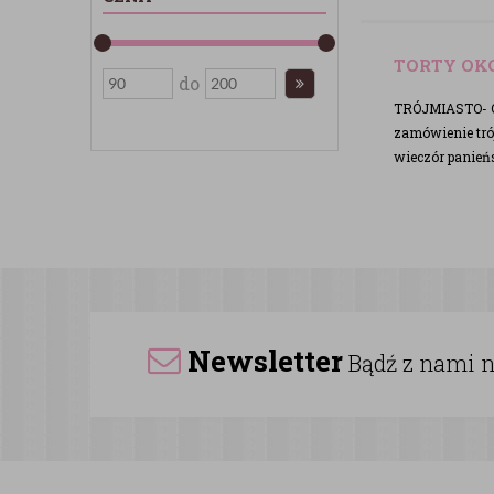
TORTY OK
do
TRÓJMIASTO- OFE
zamówienie trój
wieczór panieńs
Newsletter
Bądź z nami na