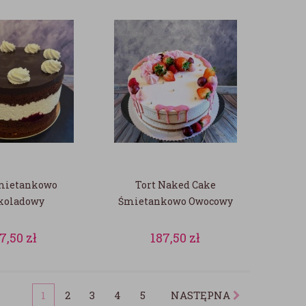
Śmietankowo
Tort Naked Cake
koladowy
Śmietankowo Owocowy
87,50
zł
187,50
zł
1
2
3
4
5
NASTĘPNA