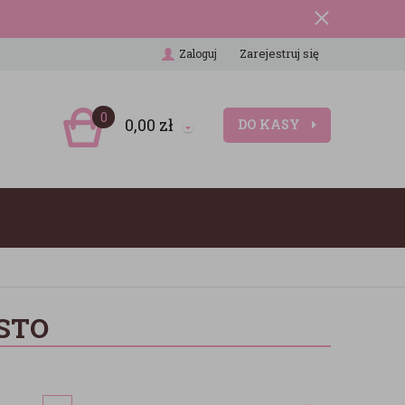
Zarejestruj się
Zaloguj
0
0,00
zł
DO KASY
STO