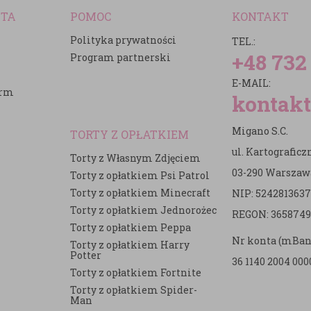
NTA
POMOC
KONTAKT
Polityka prywatności
TEL.:
+48 732
Program partnerski
E-MAIL:
irm
kontakt
Migano S.C.
TORTY Z OPŁATKIEM
ul. Kartografic
Torty z Własnym Zdjęciem
03-290 Warszaw
Torty z opłatkiem Psi Patrol
Torty z opłatkiem Minecraft
NIP: 5242813637
e
Torty z opłatkiem Jednorożec
REGON: 3658749
Torty z opłatkiem Peppa
Nr konta (mBan
Torty z opłatkiem Harry
Potter
36 1140 2004 000
Torty z opłatkiem Fortnite
Torty z opłatkiem Spider-
Man