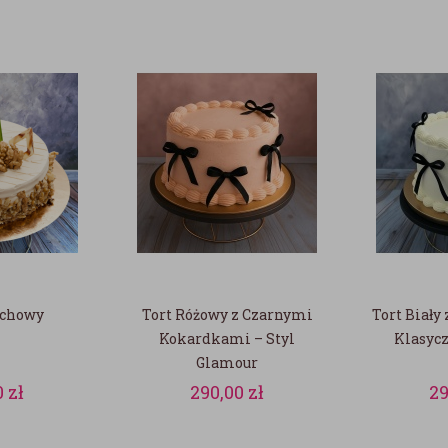
echowy
Tort Różowy z Czarnymi
Tort Biały
Kokardkami – Styl
Klasycz
Glamour
0
zł
290,00
zł
2