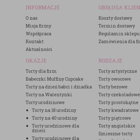
INFORMACJE
OBSŁUGA KLIE
O nas
Koszty dostawy
Misja firmy
Termin dostawy
Współpraca
Regulamin sklepu
Kontakt
Zamówienia dla f
Aktualności
OKAZJE
RODZAJE
Torty dla firm
Torty artystyczne
Babeczki Muffiny Cupcake
Torty owocowe
Torty na dzień babci i dziadka
Torty bezowe
Torty na Walentynki
Torty czekoladow
Torty urodzinowe
Torty prostokątne
Torty na 18 urodziny
Torty kwadratowe
Torty na 40 urodziny
Torty piętrowe
Torty urodzinowe dla
Torty angielskie
dzieci
Śmieszne torty
Torty urodzinowe dla