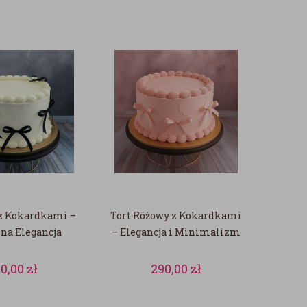
 z Kokardkami –
Tort Różowy z Kokardkami
na Elegancja
– Elegancja i Minimalizm
90,00
zł
290,00
zł