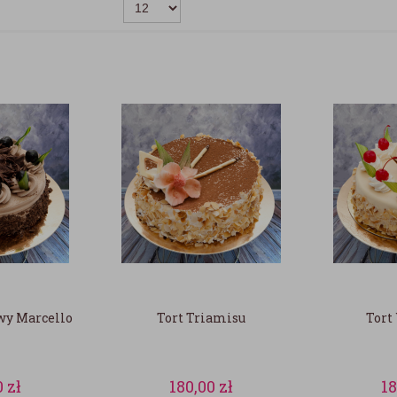
wy Marcello
Tort Triamisu
Tort
0
zł
180,00
zł
1