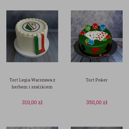
Tort Legia Warszawa z
Tort Poker
herbem i szalikiem
310,00
zł
350,00
zł