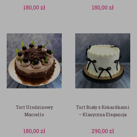
180,00
zł
180,00
zł
Tort Urodzinowy
Tort Biały z Kokardkami
Marcello
– Klasyczna Elegancja
180,00
zł
290,00
zł