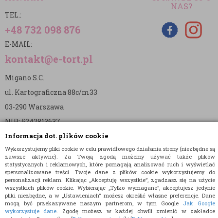
NAS?
TEL.:
+48 732 098 876
E-MAIL:
kontakt@e-tort.pl
Migano S.C.
ul. Kartograficzna 88c/m33
03-290 Warszawa
NIP: 5242813637
Informacja dot. plików cookie
REGON: 365874905
Wykorzystujemy pliki cookie w celu prawidłowego działania strony (niezbędne są
Nr konta (mBank):
zawsze aktywne). Za Twoją zgodą możemy używać także plików
statystycznych i reklamowych, które pomagają analizować ruch i wyświetlać
36 1140 2004 0000 3902 8144 2737
spersonalizowane treści. Twoje dane z plików cookie wykorzystujemy do
personalizacji reklam. Klikając „Akceptuję wszystkie”, zgadzasz się na użycie
wszystkich plików cookie. Wybierając „Tylko wymagane”, akceptujesz jedynie
pliki niezbędne, a w „Ustawieniach” możesz określić własne preferencje. Dane
mogą być przekazywane naszym partnerom, w tym Google
Jak Google
wykorzystuje dane
. Zgodę możesz w każdej chwili zmienić w zakładce