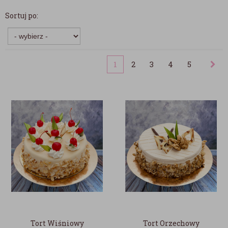
Sortuj po:
1
2
3
4
5
Tort Wiśniowy
Tort Orzechowy