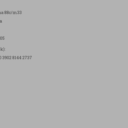
zna 88c/m33
a
05
k):
0 3902 8144 2737