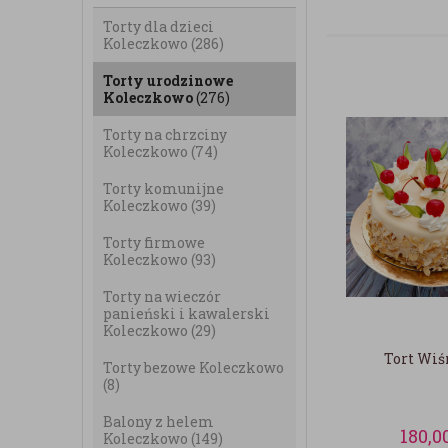
Torty dla dzieci
Koleczkowo
(286)
Torty urodzinowe
Koleczkowo
(276)
Torty na chrzciny
Koleczkowo
(74)
Torty komunijne
Koleczkowo
(39)
Torty firmowe
Koleczkowo
(93)
Torty na wieczór
panieński i kawalerski
Koleczkowo
(29)
Tort Wi
Torty bezowe Koleczkowo
(8)
Balony z helem
180,0
Koleczkowo
(149)