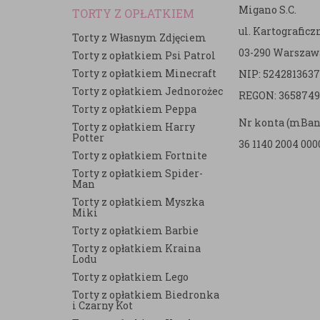
Migano S.C.
TORTY Z OPŁATKIEM
ul. Kartografic
Torty z Własnym Zdjęciem
03-290 Warszaw
Torty z opłatkiem Psi Patrol
Torty z opłatkiem Minecraft
NIP: 5242813637
e
Torty z opłatkiem Jednorożec
REGON: 3658749
Torty z opłatkiem Peppa
Nr konta (mBan
Torty z opłatkiem Harry
Potter
36 1140 2004 000
Torty z opłatkiem Fortnite
Torty z opłatkiem Spider-
Man
Torty z opłatkiem Myszka
Miki
Torty z opłatkiem Barbie
Torty z opłatkiem Kraina
Lodu
Torty z opłatkiem Lego
Torty z opłatkiem Biedronka
i Czarny Kot