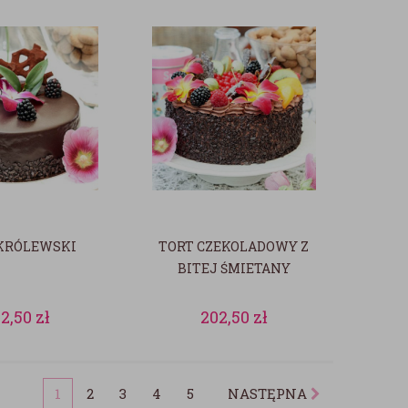
KRÓLEWSKI
TORT CZEKOLADOWY Z
BITEJ ŚMIETANY
02,50
zł
202,50
zł
1
2
3
4
5
NASTĘPNA