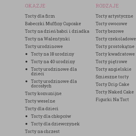
OKAZJE
RODZAJE
Torty dla firm
Torty artystyczne
Babeczki Muffiny Cupcake
Torty owocowe
Torty na dzień babci i dziadka
Torty bezowe
Torty na Walentynki
Torty czekoladow
Torty urodzinowe
Torty prostokątne
Torty na 18 urodziny
Torty kwadratowe
Torty na 40 urodziny
Torty piętrowe
Torty urodzinowe dla
Torty angielskie
dzieci
Śmieszne torty
Torty urodzinowe dla
Torty Drip Cake
dorosłych
Torty Naked Cake
Torty komunijne
Figurki Na Tort
Torty weselne
Torty dla dzieci
Torty dla chłopców
Torty dla dziewczynek
Torty na chrzest