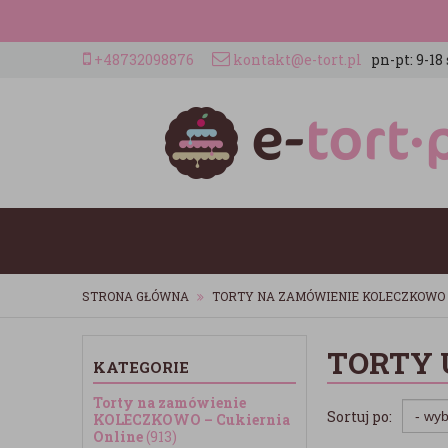
+48732098876
kontakt@e-tort.pl
pn-pt: 9-18 
STRONA GŁÓWNA
TORTY NA ZAMÓWIENIE KOLECZKOWO 
TORTY
KATEGORIE
Torty na zamówienie
Sortuj po:
KOLECZKOWO – Cukiernia
Online
(913)