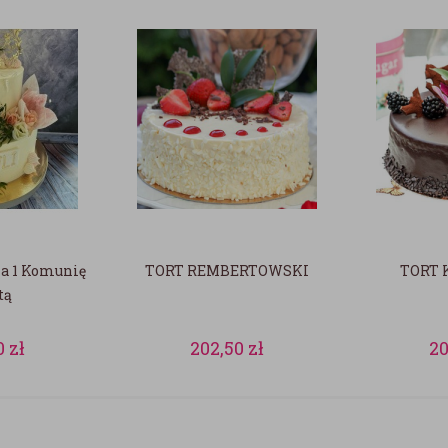
na 1 Komunię
TORT REMBERTOWSKI
TORT 
tą
0
zł
202,50
zł
2