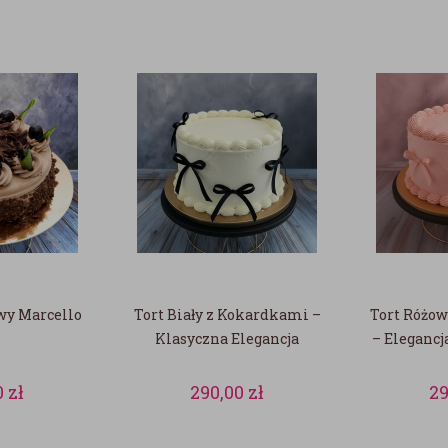
wy Marcello
Tort Biały z Kokardkami –
Tort Różo
Klasyczna Elegancja
– Eleganc
0
zł
290,00
zł
2