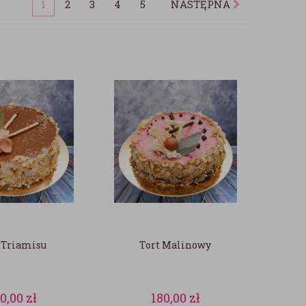
1
2
3
4
5
NASTĘPNA
 Triamisu
Tort Malinowy
80,00
zł
180,00
zł