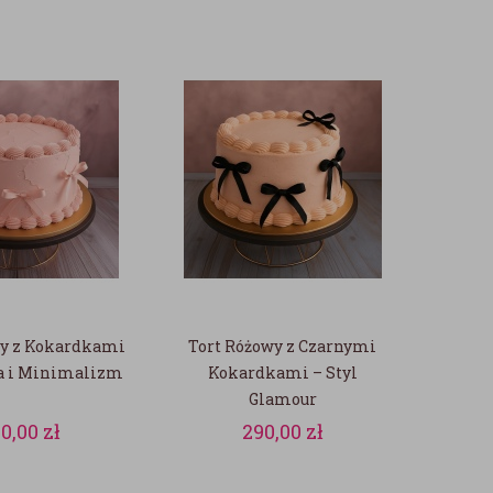
wy z Kokardkami
Tort Różowy z Czarnymi
ja i Minimalizm
Kokardkami – Styl
Glamour
90,00
zł
290,00
zł