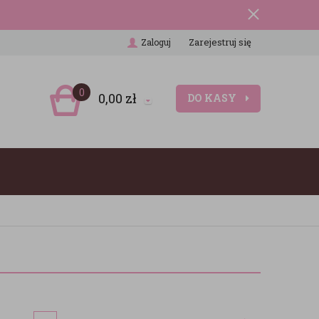
Zarejestruj się
Zaloguj
0
0,00
zł
DO KASY