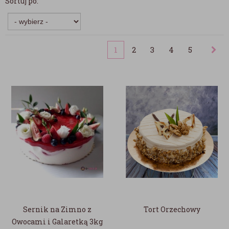
Sortuj po:
1
2
3
4
5
Sernik na Zimno z
Tort Orzechowy
Owocami i Galaretką 3kg