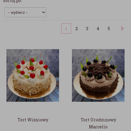
Sortuj po:
1
2
3
4
5
Tort Wiśniowy
Tort Urodzinowy
Marcello