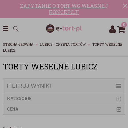
ZAPYTANIE O TORT WG WŁASNEJ
KONCEPCJI
0
STRONA GŁÓWNA
LUBICZ - OFERTA TORTÓW
TORTY WESELNE
LUBICZ
TORTY WESELNE LUBICZ
FILTRUJ WYNIKI
KATEGORIE
CENA