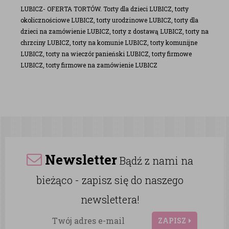
LUBICZ- OFERTA TORTÓW. Torty dla dzieci LUBICZ, torty
okolicznościowe LUBICZ, torty urodzinowe LUBICZ, torty dla
dzieci na zamówienie LUBICZ, torty z dostawą LUBICZ, torty na
chrzciny LUBICZ, torty na komunie LUBICZ, torty komunijne
LUBICZ, torty na wieczór panieński LUBICZ, torty firmowe
LUBICZ, torty firmowe na zamówienie LUBICZ
Newsletter
Bądź z nami na
bieżąco - zapisz się do naszego
newslettera!
ZAPISZ