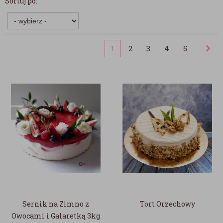
Sortuj po:
1
2
3
4
5
Sernik na Zimno z
Tort Orzechowy
Owocami i Galaretką 3kg