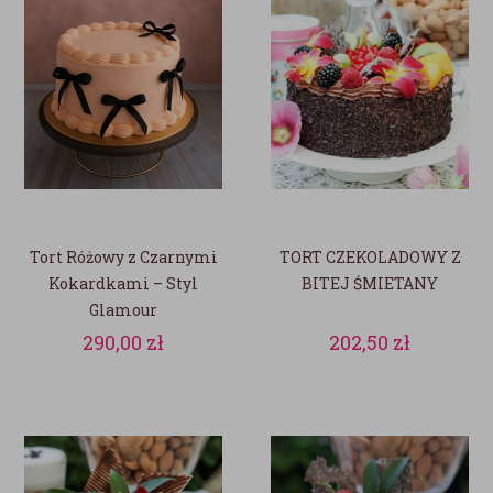
Tort Różowy z Czarnymi
TORT CZEKOLADOWY Z
Kokardkami – Styl
BITEJ ŚMIETANY
Glamour
290,00
zł
202,50
zł