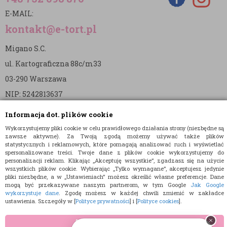
E-MAIL:
kontakt@e-tort.pl
Migano S.C.
ul. Kartograficzna 88c/m33
03-290 Warszawa
NIP: 5242813637
REGON: 365874905
Informacja dot. plików cookie
Nr konta (mBank):
Wykorzystujemy pliki cookie w celu prawidłowego działania strony (niezbędne są
zawsze aktywne). Za Twoją zgodą możemy używać także plików
36 1140 2004 0000 3902 8144 2737
statystycznych i reklamowych, które pomagają analizować ruch i wyświetlać
spersonalizowane treści. Twoje dane z plików cookie wykorzystujemy do
personalizacji reklam. Klikając „Akceptuję wszystkie”, zgadzasz się na użycie
wszystkich plików cookie. Wybierając „Tylko wymagane”, akceptujesz jedynie
pliki niezbędne, a w „Ustawieniach” możesz określić własne preferencje. Dane
mogą być przekazywane naszym partnerom, w tym Google
Jak Google
wykorzystuje dane
. Zgodę możesz w każdej chwili zmienić w zakładce
ustawienia. Szczegóły w [
Polityce prywatności
] i [
Polityce cookies
].
© 2015 E-TORT.PL - WSZELKIE PRAWA ZASTRZEŻONE
PROJEKT I OPROGRAMOWANIE SKLEPU:
EBEXO
AKCEPTUJĘ WSZYSTKIE