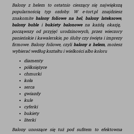
Balony z helem to ostatnio cieszący się największą
popularnością typ ozdoby. W e-tort.pl znajdziesz
znakomite
balony foliowe na hel
,
balony lateksowe
,
balony buble
i
bukiety balonowe
na każdą okazję,
począwszy od przyjęć urodzinowych, przez wieczory
panieńskie i kawalerskie, po śluby czy święta i imprezy
firmowe. Balony foliowe, czyli
balony z helem
, możesz
wybierać według kształtu i wielkości albo koloru
diamenty
półksiężyce
chmurki
koła
serca
gwiazdy
kule
cyferki
bukiety
literki
Balony unoszące się tuż pod sufitem to efektowna