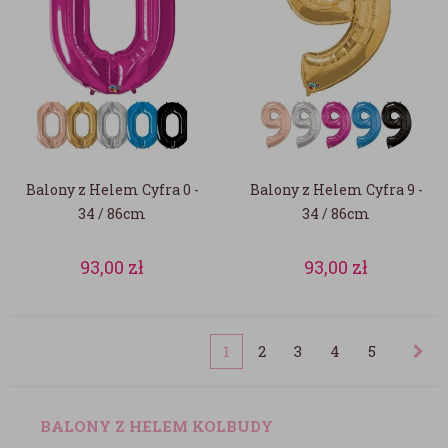
Balony z Helem Cyfra 0 -
Balony z Helem Cyfra 9 -
34 / 86cm
34 / 86cm
93,00
zł
93,00
zł
1
2
3
4
5
BALONY Z HELEM KOLBUDY