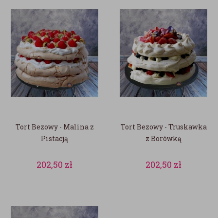
Tort Bezowy - Malina z
Tort Bezowy - Truskawka
Pistacją
z Borówką
202,50
zł
202,50
zł