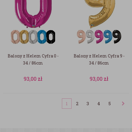
Balony z Helem Cyfra 0 -
Balony z Helem Cyfra 9 -
34 / 86cm
34 / 86cm
93,00
zł
93,00
zł
1
2
3
4
5