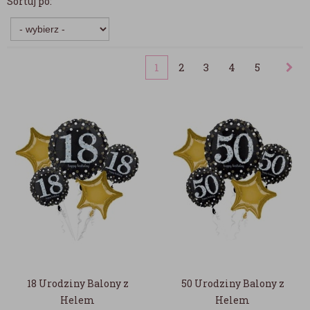
Sortuj po:
1
2
3
4
5
18 Urodziny Balony z
50 Urodziny Balony z
Helem
Helem