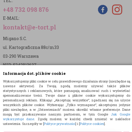
TEL.:
+48 732 098 876
E-MAIL:
kontakt@e-tort.pl
Migano S.C.
ul. Kartograficzna 88c/m33
03-290 Warszawa
NIP: 5242813637
Informacja dot. plików cookie
REGON: 365874905
Wykorzystujemy pliki cookie w celu prawidłowego działania strony (niezbędne są
Nr konta (mBank):
zawsze aktywne). Za Twoją zgodą możemy używać także plików
statystycznych i reklamowych, które pomagają analizować ruch i wyświetlać
36 1140 2004 0000 3902 8144 2737
spersonalizowane treści. Twoje dane z plików cookie wykorzystujemy do
personalizacji reklam. Klikając „Akceptuję wszystkie”, zgadzasz się na użycie
wszystkich plików cookie. Wybierając „Tylko wymagane”, akceptujesz jedynie
pliki niezbędne, a w „Ustawieniach” możesz określić własne preferencje. Dane
mogą być przekazywane naszym partnerom, w tym Google
Jak Google
wykorzystuje dane
. Zgodę możesz w każdej chwili zmienić w zakładce
ustawienia. Szczegóły w [
Polityce prywatności
] i [
Polityce cookies
].
© 2015 E-TORT.PL - WSZELKIE PRAWA ZASTRZEŻONE