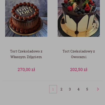
Tort Czekoladowo z
Tort Czekoladowy z
Własnym Zdjęciem
Owocami
270,00
zł
202,50
zł
1
2
3
4
5