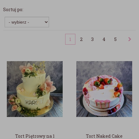
Sortuj po:
1
2
3
4
5
Tort Piętrowy na 1
Tort Naked Cake