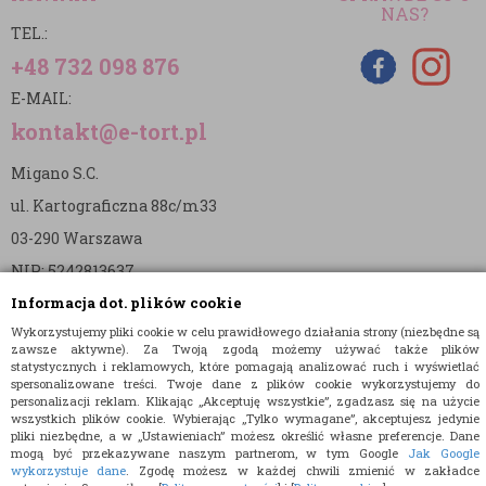
NAS?
TEL.:
+48 732 098 876
E-MAIL:
kontakt@e-tort.pl
Migano S.C.
ul. Kartograficzna 88c/m33
03-290 Warszawa
NIP: 5242813637
Informacja dot. plików cookie
REGON: 365874905
Wykorzystujemy pliki cookie w celu prawidłowego działania strony (niezbędne są
Nr konta (mBank):
zawsze aktywne). Za Twoją zgodą możemy używać także plików
statystycznych i reklamowych, które pomagają analizować ruch i wyświetlać
36 1140 2004 0000 3902 8144 2737
spersonalizowane treści. Twoje dane z plików cookie wykorzystujemy do
personalizacji reklam. Klikając „Akceptuję wszystkie”, zgadzasz się na użycie
wszystkich plików cookie. Wybierając „Tylko wymagane”, akceptujesz jedynie
pliki niezbędne, a w „Ustawieniach” możesz określić własne preferencje. Dane
mogą być przekazywane naszym partnerom, w tym Google
Jak Google
wykorzystuje dane
. Zgodę możesz w każdej chwili zmienić w zakładce