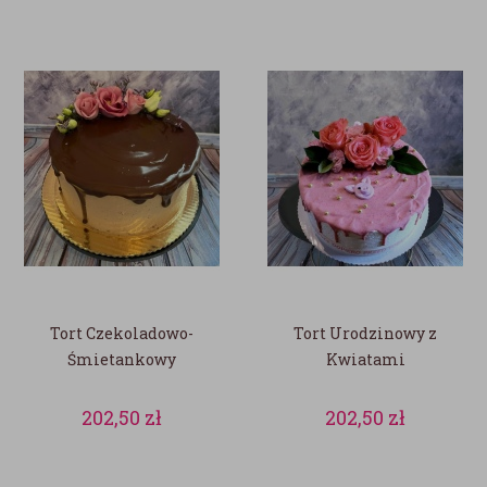
Tort Czekoladowo-
Tort Urodzinowy z
Śmietankowy
Kwiatami
202,50
zł
202,50
zł