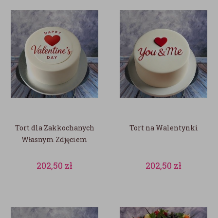
Tort dla Zakkochanych
Tort na Walentynki
Własnym Zdjęciem
202,50
zł
202,50
zł