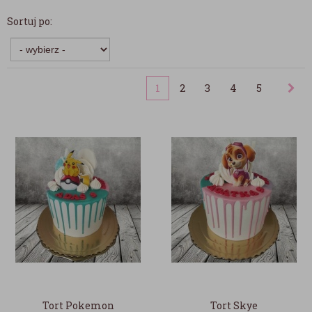
Sortuj po:
1
2
3
4
5
Tort Pokemon
Tort Skye