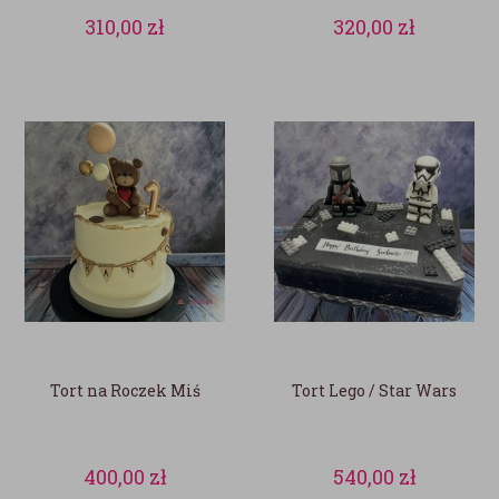
310,00
zł
320,00
zł
Tort na Roczek Miś
Tort Lego / Star Wars
400,00
zł
540,00
zł