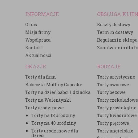
INFORMACJE
OBSŁUGA KLIE
O nas
Koszty dostawy
Misja firmy
Termin dostawy
Współpraca
Regulamin sklepu
Kontakt
Zamówienia dla f
Aktualności
OKAZJE
RODZAJE
Torty dla firm
Torty artystyczne
Babeczki Muffiny Cupcake
Torty owocowe
Torty na dzień babci i dziadka
Torty bezowe
Torty na Walentynki
Torty czekoladow
Torty urodzinowe
Torty prostokątne
Torty na 18 urodziny
Torty kwadratowe
Torty na 40 urodziny
Torty piętrowe
Torty urodzinowe dla
Torty angielskie
dzieci