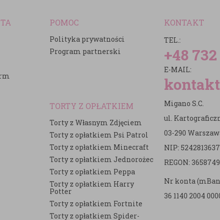
NTA
POMOC
KONTAKT
Polityka prywatności
TEL.:
+48 732
Program partnerski
E-MAIL:
irm
kontakt
Migano S.C.
TORTY Z OPŁATKIEM
ul. Kartografic
Torty z Własnym Zdjęciem
03-290 Warszaw
Torty z opłatkiem Psi Patrol
Torty z opłatkiem Minecraft
NIP: 5242813637
e
Torty z opłatkiem Jednorożec
REGON: 3658749
Torty z opłatkiem Peppa
Nr konta (mBan
Torty z opłatkiem Harry
Potter
36 1140 2004 000
Torty z opłatkiem Fortnite
Torty z opłatkiem Spider-