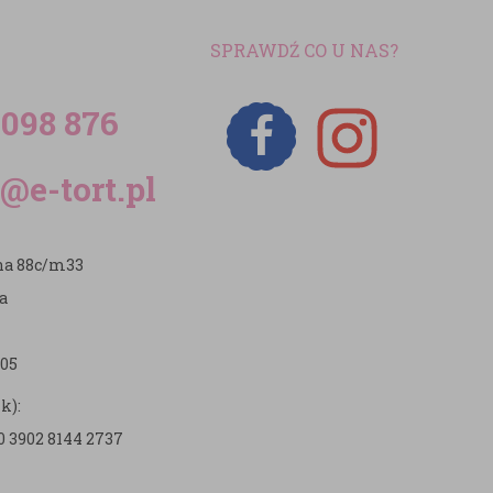
SPRAWDŹ CO U NAS?
 098 876
@e-tort.pl
zna 88c/m33
a
05
k):
0 3902 8144 2737