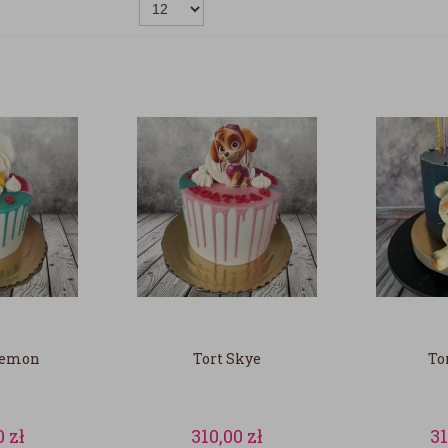
kemon
Tort Skye
To
0
zł
310,00
zł
3