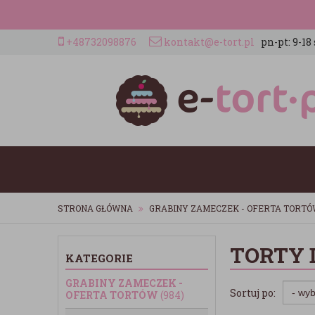
+48732098876
kontakt@e-tort.pl
pn-pt: 9-18 
STRONA GŁÓWNA
GRABINY ZAMECZEK - OFERTA TORT
TORTY 
KATEGORIE
GRABINY ZAMECZEK -
Sortuj po:
OFERTA TORTÓW
(984)