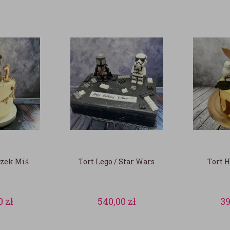
czek Miś
Tort Lego / Star Wars
Tort H
0
zł
540,00
zł
3