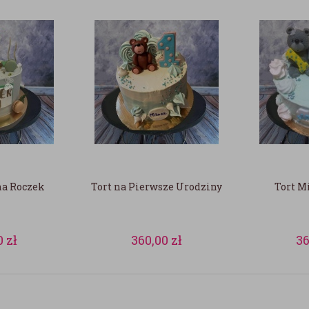
na Roczek
Tort na Pierwsze Urodziny
Tort M
0
zł
360,00
zł
3