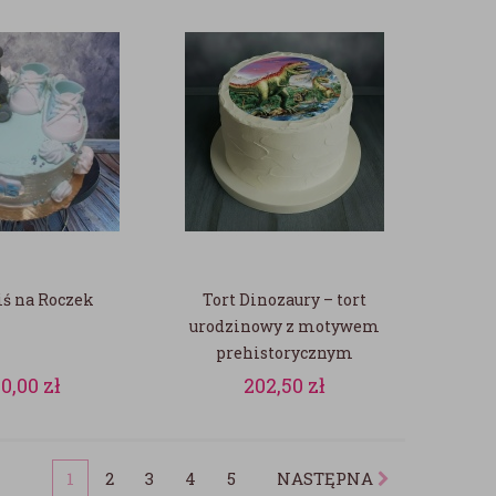
iś na Roczek
Tort Dinozaury – tort
urodzinowy z motywem
prehistorycznym
60,00
zł
202,50
zł
1
2
3
4
5
NASTĘPNA