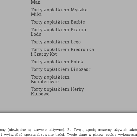
Man
Torty z opłatkiem Myszka
Miki
Torty z opłatkiem Barbie
Torty z opłatkiem Kraina
Lodu
Torty z opłatkiem Lego
Torty z opłatkiem Biedronka
i Czarny Kot
Torty z opłatkiem Kotek
Torty z opłatkiem Dinozaur
Torty z opłatkiem
Bohaterowie
Torty z opłatkiem Herby
Klubowe
strony (niezbędne są zawsze aktywne). Za Twoją zgodą możemy używać takż
 i wyświetlać spersonalizowane treści. Twoje dane z plików cookie wykorzyst