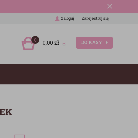
Zarejestruj się
Zaloguj
0
0,00
zł
DO KASY
ZEK