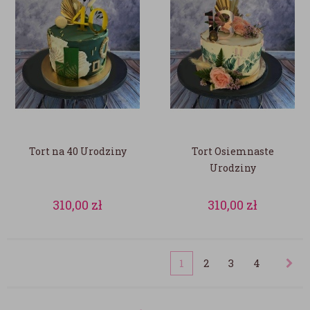
Tort na 40 Urodziny
Tort Osiemnaste
Urodziny
310,00
zł
310,00
zł
1
2
3
4