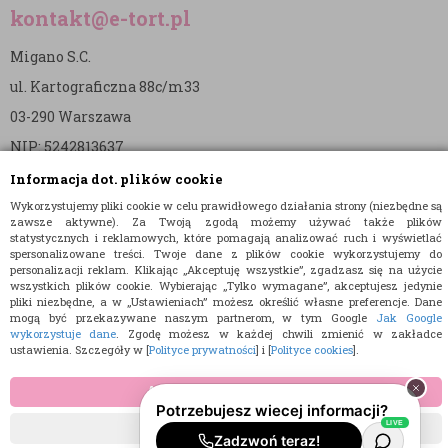
kontakt@e-tort.pl
Migano S.C.
ul. Kartograficzna 88c/m33
03-290 Warszawa
NIP: 5242813637
REGON: 365874905
Informacja dot. plików cookie
Wykorzystujemy pliki cookie w celu prawidłowego działania strony (niezbędne są
Nr konta (mBank):
zawsze aktywne). Za Twoją zgodą możemy używać także plików
statystycznych i reklamowych, które pomagają analizować ruch i wyświetlać
36 1140 2004 0000 3902 8144 2737
spersonalizowane treści. Twoje dane z plików cookie wykorzystujemy do
personalizacji reklam. Klikając „Akceptuję wszystkie”, zgadzasz się na użycie
wszystkich plików cookie. Wybierając „Tylko wymagane”, akceptujesz jedynie
pliki niezbędne, a w „Ustawieniach” możesz określić własne preferencje. Dane
mogą być przekazywane naszym partnerom, w tym Google
Jak Google
wykorzystuje dane
. Zgodę możesz w każdej chwili zmienić w zakładce
ustawienia. Szczegóły w [
Polityce prywatności
] i [
Polityce cookies
].
© 2015 E-TORT.PL - WSZELKIE PRAWA ZASTRZEŻONE
AKCEPTUJĘ WSZYSTKIE
PROJEKT I OPROGRAMOWANIE SKLEPU:
EBEXO
TYLKO WYMAGANE