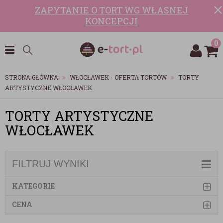
ZAPYTANIE O TORT WG WŁASNEJ
KONCEPCJI
0
STRONA GŁÓWNA
WŁOCŁAWEK - OFERTA TORTÓW
TORTY
ARTYSTYCZNE WŁOCŁAWEK
TORTY ARTYSTYCZNE
WŁOCŁAWEK
FILTRUJ WYNIKI
KATEGORIE
CENA