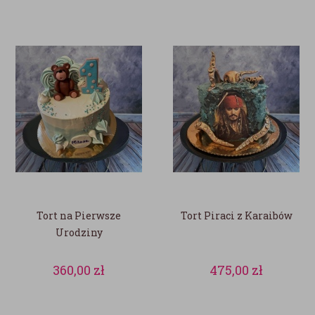
Tort na Pierwsze
Tort Piraci z Karaibów
Urodziny
360,00
zł
475,00
zł