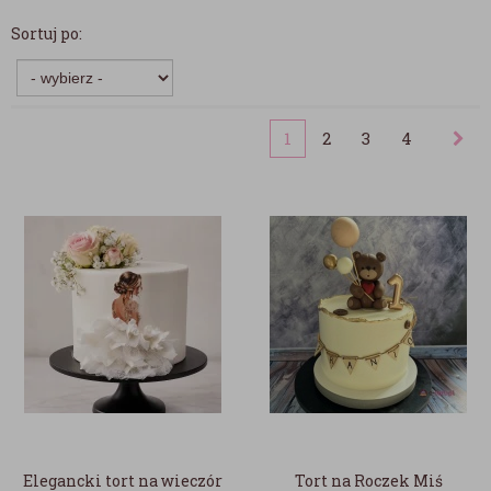
Sortuj po:
1
2
3
4
Elegancki tort na wieczór
Tort na Roczek Miś