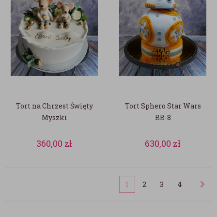
Tort na Chrzest Święty
Tort Sphero Star Wars
Myszki
BB-8
360,00
zł
630,00
zł
1
2
3
4