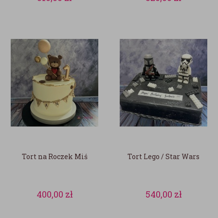
Tort na Roczek Miś
Tort Lego / Star Wars
400,00
zł
540,00
zł