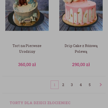
Tort na Pierwsze
Drip Cake z Różową
Urodziny
Polewą
360,00
zł
290,00
zł
1
2
3
4
5
TORTY DLA DZIECI ZŁOCIENIEC