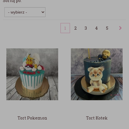
Sortuj po:
1
2
3
4
5
Tort Pokemon
Tort Kotek