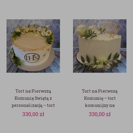
Tort na Pierwszą
Tort na Pierwszą
Komunię Świętą z
Komunię – tort
personalizacją – tort
komunijny na
komunijny na
zamówienie
330,00
zł
330,00
zł
zamówienie