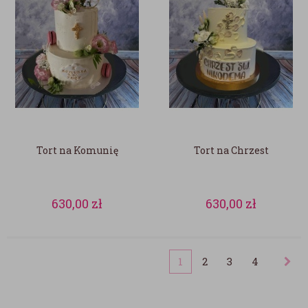
Tort na Komunię
Tort na Chrzest
630,00
zł
630,00
zł
1
2
3
4