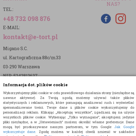
NAS?
TEL.:
+48 732 098 876
E-MAIL:
kontakt@e-tort.pl
Migano S.C.
ul. Kartograficzna 88c/m33
03-290 Warszawa
NIP: 5242813637
Informacja dot. plików cookie
REGON: 365874905
Wykorzystujemy pliki cookie w celu prawidłowego działania strony (niezbędne są
Nr konta (mBank):
zawsze aktywne). Za Twoją zgodą możemy używać także plików
statystycznych i reklamowych, które pomagają analizować ruch i wyświetlać
36 1140 2004 0000 3902 8144 2737
spersonalizowane treści. Twoje dane z plików cookie wykorzystujemy do
personalizacji reklam. Klikając „Akceptuję wszystkie”, zgadzasz się na użycie
wszystkich plików cookie. Wybierając „Tylko wymagane”, akceptujesz jedynie
pliki niezbędne, a w „Ustawieniach” możesz określić własne preferencje. Dane
mogą być przekazywane naszym partnerom, w tym Google
Jak Google
wykorzystuje dane
. Zgodę możesz w każdej chwili zmienić w zakładce