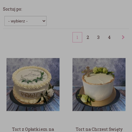
Sortuj po:
1
2
3
4
Tort z Opłatkiem na
Tort na Chrzest Święty