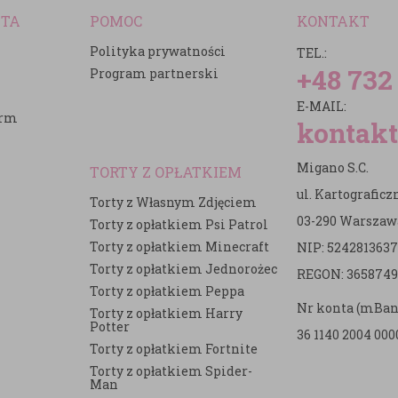
NTA
POMOC
KONTAKT
Polityka prywatności
TEL.:
+48 732
Program partnerski
E-MAIL:
irm
kontakt
Migano S.C.
TORTY Z OPŁATKIEM
ul. Kartografic
Torty z Własnym Zdjęciem
03-290 Warszaw
Torty z opłatkiem Psi Patrol
Torty z opłatkiem Minecraft
NIP: 5242813637
e
Torty z opłatkiem Jednorożec
REGON: 3658749
Torty z opłatkiem Peppa
Nr konta (mBan
Torty z opłatkiem Harry
Potter
36 1140 2004 000
Torty z opłatkiem Fortnite
Torty z opłatkiem Spider-
Man