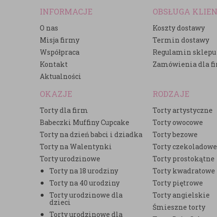
INFORMACJE
OBSŁUGA KLIE
O nas
Koszty dostawy
Misja firmy
Termin dostawy
Współpraca
Regulamin sklepu
Kontakt
Zamówienia dla f
Aktualności
OKAZJE
RODZAJE
Torty dla firm
Torty artystyczne
Babeczki Muffiny Cupcake
Torty owocowe
Torty na dzień babci i dziadka
Torty bezowe
Torty na Walentynki
Torty czekoladow
Torty urodzinowe
Torty prostokątne
Torty na 18 urodziny
Torty kwadratowe
Torty na 40 urodziny
Torty piętrowe
Torty urodzinowe dla
Torty angielskie
dzieci
Śmieszne torty
Torty urodzinowe dla