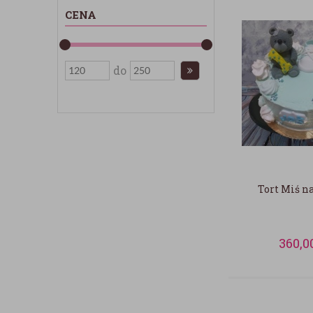
CENA
do
Tort Miś n
360,0