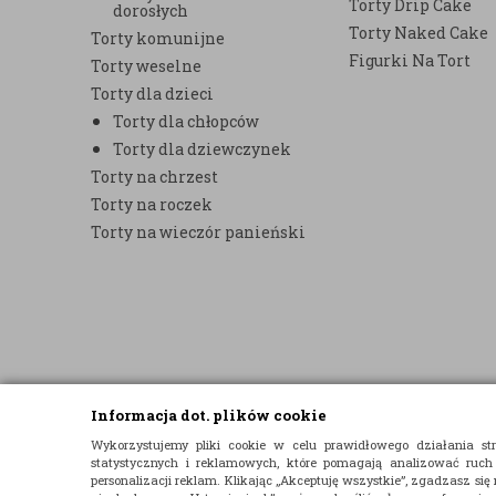
Torty Drip Cake
dorosłych
Torty Naked Cake
Torty komunijne
Figurki Na Tort
Torty weselne
Torty dla dzieci
Torty dla chłopców
Torty dla dziewczynek
Torty na chrzest
Torty na roczek
Torty na wieczór panieński
Informacja dot. plików cookie
© 2015 E-TORT.PL - WSZELKIE PRAWA ZASTRZEŻONE
Wykorzystujemy pliki cookie w celu prawidłowego działania 
statystycznych i reklamowych, które pomagają analizować ruch
PROJEKT I OPROGRAMOWANIE SKLEPU:
EBEXO
personalizacji reklam. Klikając „Akceptuję wszystkie”, zgadzasz się