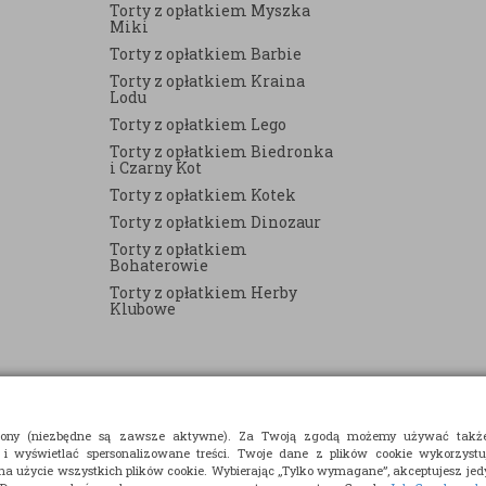
Torty z opłatkiem Myszka
Miki
Torty z opłatkiem Barbie
Torty z opłatkiem Kraina
Lodu
Torty z opłatkiem Lego
Torty z opłatkiem Biedronka
i Czarny Kot
Torty z opłatkiem Kotek
Torty z opłatkiem Dinozaur
Torty z opłatkiem
Bohaterowie
Torty z opłatkiem Herby
Klubowe
strony (niezbędne są zawsze aktywne). Za Twoją zgodą możemy używać takż
 i wyświetlać spersonalizowane treści. Twoje dane z plików cookie wykorzyst
 na użycie wszystkich plików cookie. Wybierając „Tylko wymagane”, akceptujesz jedy