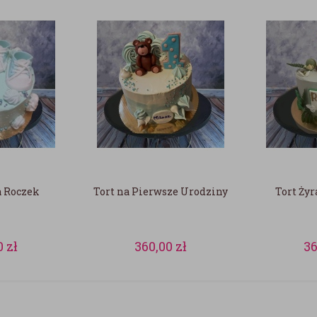
a Roczek
Tort na Pierwsze Urodziny
Tort Żyr
0
zł
360,00
zł
3