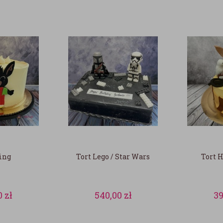
ing
Tort Lego / Star Wars
Tort H
0
zł
540,00
zł
3