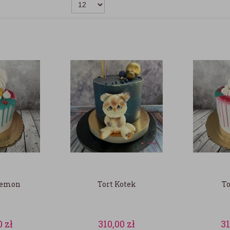
kemon
Tort Kotek
To
0
zł
310,00
zł
3