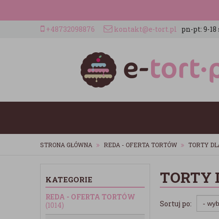
+48732098876
kontakt@e-tort.pl
pn-pt: 9-18 
STRONA GŁÓWNA
REDA - OFERTA TORTÓW
TORTY DL
TORTY 
KATEGORIE
REDA - OFERTA TORTÓW
Sortuj po:
(1014)