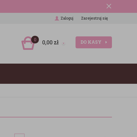
Zarejestruj się
Zaloguj
0
0,00
zł
DO KASY