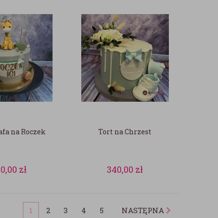
afa na Roczek
Tort na Chrzest
60,00
zł
340,00
zł
1
2
3
4
5
NASTĘPNA