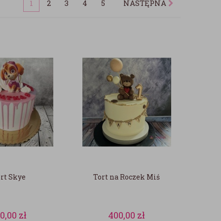
1
2
3
4
5
NASTĘPNA
rt Skye
Tort na Roczek Miś
10,00
zł
400,00
zł