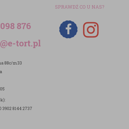
SPRAWDŹ CO U NAS?
 098 876
@e-tort.pl
zna 88c/m33
a
05
k):
0 3902 8144 2737